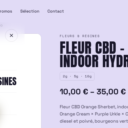
romos
Sélection
Contact
ro
FLEURS & RÉSINES
FLEUR CBD –
INDOOR HYD
2g · 5g · 10g
SINES
Plage
10,00
€
–
35,00
€
de
Fleur CBD Orange Sherbet, indo
prix :
Orange Cream × Purple Urkle × C
diesel et poivré, bourgeons vert 
10,00 €