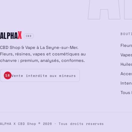
X
ALPHA
BOUT
CBD
Fleur
CBD Shop & Vape à La Seyne-sur-Mer.
Fleurs, résines, vapes et cosmétiques au
Vapes
chanvre : premium, analysés, conformes.
Huile
Acce
Vente interdite aux mineurs
18
Inte
Tous 
ALPHA X CBD Shop © 2026 · Tous droits réservés