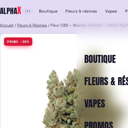
Aller
X
ALPHA
au
Boutique
Fleurs & résines
Vapes
P
CBD
contenu
Accueil
/
Fleurs & Résines
/ Fleur CBD – Orange sherbet – Indoor Hyd
PROMO -30%
BOUTIQUE
FLEURS & RÉ
VAPES
PROMOS