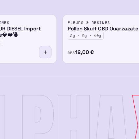
INES
FLEURS & RÉSINES
UR DIESEL Import
Pollen Skuff CBD Ouarzazate
e💎❤️💣
2g · 5g · 10g
g
12,00
€
DÈS
LPHA