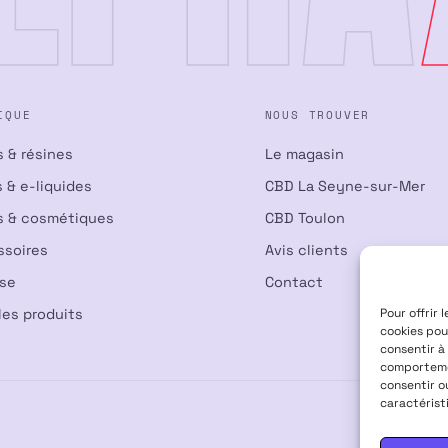
IQUE
NOUS TROUVER
s & résines
Le magasin
 & e-liquides
CBD La Seyne-sur-Mer
s & cosmétiques
CBD Toulon
ssoires
Avis clients
nse
Contact
les produits
Pour offrir 
cookies pou
consentir à
comportemen
consentir o
caractérist