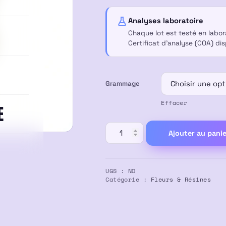
à
Analyses laboratoire
Chaque lot est testé en labo
35,00 €
Certificat d’analyse (COA) di
Grammage
Effacer
E
quantité
Ajouter au panie
de
Fleur
CBD
UGS :
ND
–
Catégorie :
Fleurs & Résines
Orange
sherbet
–