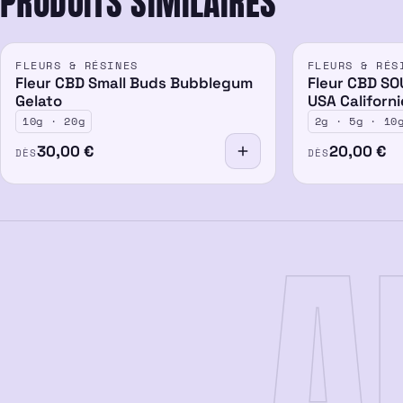
PRODUITS SIMILAIRES
FLEURS & RÉSINES
FLEURS & RÉS
Fleur CBD Small Buds Bubblegum
Fleur CBD SO
Gelato
USA Californi
10g · 20g
2g · 5g · 10
30,00
€
20,00
€
DÈS
DÈS
A