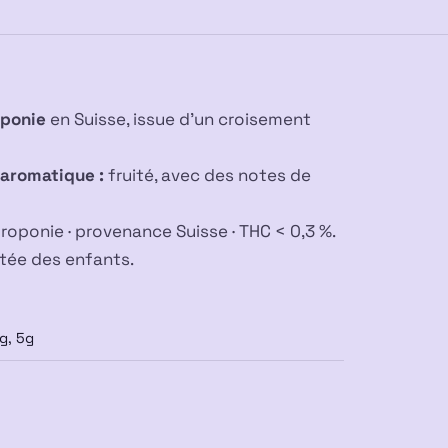
Indoor
Hydro
oponie
en Suisse, issue d’un croisement
l aromatique :
fruité, avec des notes de
roponie · provenance Suisse · THC < 0,3 %.
rtée des enfants.
g, 5g