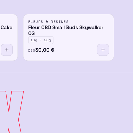
FLEURS & RÉSINES
 Cake
Fleur CBD Small Buds Skywalker
OG
10g · 20g
30,00
€
DÈS
X