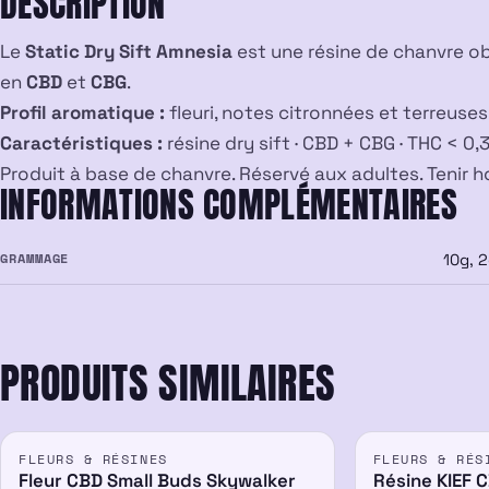
DESCRIPTION
Le
Static Dry Sift Amnesia
est une résine de chanvre ob
en
CBD
et
CBG
.
Profil aromatique :
fleuri, notes citronnées et terreuses,
Caractéristiques :
résine dry sift · CBD + CBG · THC < 0,3
Produit à base de chanvre. Réservé aux adultes. Tenir 
INFORMATIONS COMPLÉMENTAIRES
GRAMMAGE
10g, 2
PRODUITS SIMILAIRES
FLEURS & RÉSINES
FLEURS & RÉS
26%
Fleur CBD Small Buds Skywalker
Résine KIEF 