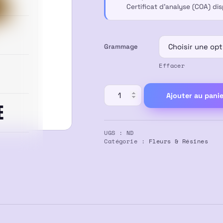
Certificat d’analyse (COA) di
40,00 €
Grammage
Effacer
quantité
Ajouter au panie
de
E
STATIC
DRY
UGS :
ND
SIFT
Catégorie :
Fleurs & Résines
AMNESIA
CBD