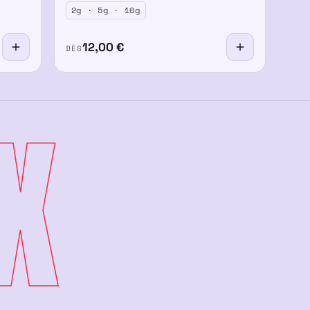
2g · 5g · 10g
12,00
€
DÈS
X