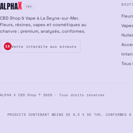
X
ALPHA
BOUT
CBD
Fleur
CBD Shop & Vape à La Seyne-sur-Mer.
Fleurs, résines, vapes et cosmétiques au
Vapes
chanvre : premium, analysés, conformes.
Huile
Acce
Vente interdite aux mineurs
18
Inte
Tous 
ALPHA X CBD Shop © 2026 · Tous droits réservés
PRODUITS CONTENANT MOINS DE 0,3 % DE THC, CONFORMES À