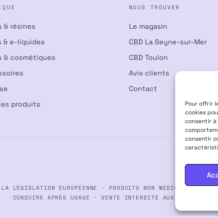
IQUE
NOUS TROUVER
s & résines
Le magasin
 & e-liquides
CBD La Seyne-sur-Mer
s & cosmétiques
CBD Toulon
ssoires
Avis clients
nse
Contact
les produits
Pour offrir 
cookies pou
consentir à
comportemen
consentir o
caractérist
Ac
 LA LÉGISLATION EUROPÉENNE · PRODUITS NON MÉDICAMENTEUX ·
CONDUIRE APRÈS USAGE · VENTE INTERDITE AUX MINEURS