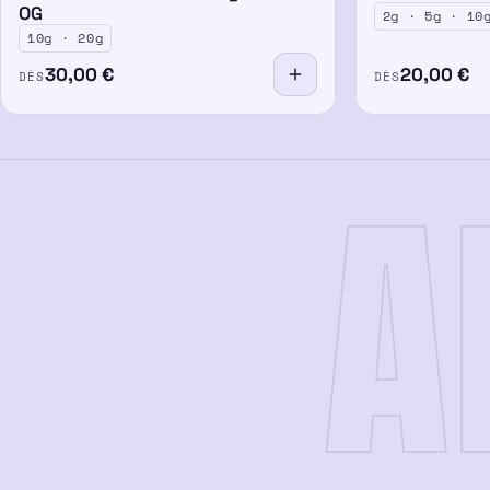
OG
2g · 5g · 10
10g · 20g
30,00
€
20,00
€
DÈS
DÈS
A