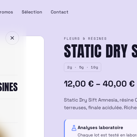
romos
Sélection
Contact
FLEURS & RÉSINES
STATIC DRY 
2g · 5g · 10g
Plage
12,00
€
–
40,00
€
SINES
de
Static Dry Sift Amnesia, résine
prix :
terreuses, finale acidulée. Rich
12,00 €
Analyses laboratoire
à
Chaque lot est testé en labo