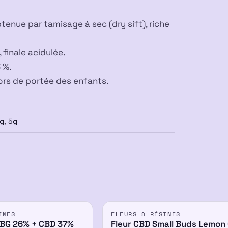
tenue par tamisage à sec (dry sift), riche
 finale acidulée.
 %.
hors de portée des enfants.
g, 5g
INES
FLEURS & RÉSINES
CBG 26% + CBD 37%
Fleur CBD Small Buds Lemon