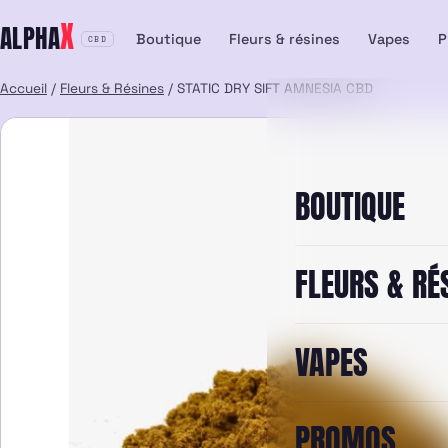
Aller
X
ALPHA
au
Boutique
Fleurs & résines
Vapes
P
CBD
contenu
Accueil
/
Fleurs & Résines
/ STATIC DRY SIFT AMNESIA CBD
BOUTIQUE
FLEURS & RÉ
VAPES
PROMOS