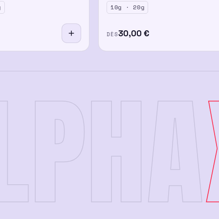
g
10g · 20g
30,00
€
DÈS
LPHA