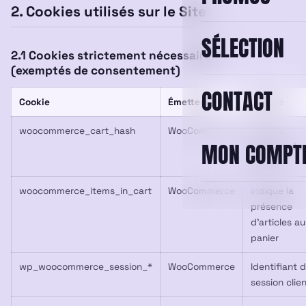
2. Cookies utilisés sur le Site
SÉLECTION
2.1 Cookies strictement nécessaires
(exemptés de consentement)
CONTACT
Cookie
Émetteur
Finalité
woocommerce_cart_hash
WooCommerce
Suivi du
MON COMPT
contenu du
panier
woocommerce_items_in_cart
WooCommerce
Indique la
présence
d’articles au
panier
wp_woocommerce_session_*
WooCommerce
Identifiant 
session clie