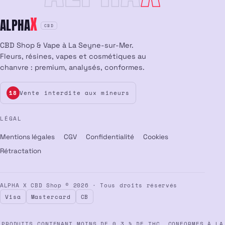
X
ALPHA
CBD
CBD Shop & Vape à La Seyne-sur-Mer.
Fleurs, résines, vapes et cosmétiques au
chanvre : premium, analysés, conformes.
Vente interdite aux mineurs
18
LÉGAL
Mentions légales
CGV
Confidentialité
Cookies
Rétractation
ALPHA X CBD Shop © 2026 · Tous droits réservés
Visa
Mastercard
CB
PRODUITS CONTENANT MOINS DE 0,3 % DE THC, CONFORMES À LA