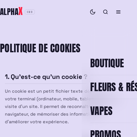
Aller
X
ALPHA
au
CBD
contenu
POLITIQUE DE COOKIES
BOUTIQUE
1. Qu’est-ce qu’un cookie ?
FLEURS & RÉ
Un cookie est un petit fichier texte déposé sur
votre terminal (ordinateur, mobile, tablette) lors de la
VAPES
visite d’un site. Il permet de reconnaître votre
navigateur, de mémoriser des informations et
d’améliorer votre expérience.
PROMOS