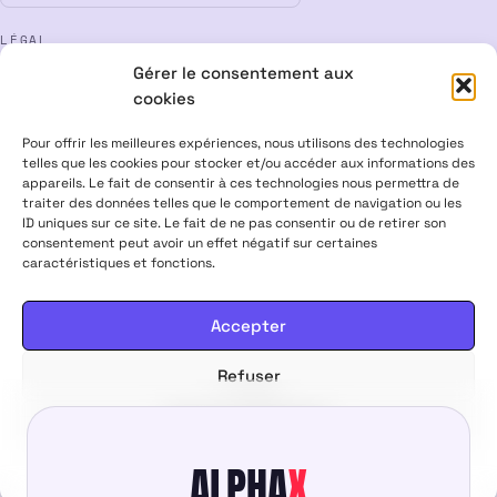
LÉGAL
Gérer le consentement aux
Mentions légales
CGV
Confidentialité
Cookies
cookies
Rétractation
Pour offrir les meilleures expériences, nous utilisons des technologies
telles que les cookies pour stocker et/ou accéder aux informations des
appareils. Le fait de consentir à ces technologies nous permettra de
ALPHA X CBD Shop © 2026 · Tous droits réservés
traiter des données telles que le comportement de navigation ou les
Visa
Mastercard
CB
ID uniques sur ce site. Le fait de ne pas consentir ou de retirer son
consentement peut avoir un effet négatif sur certaines
caractéristiques et fonctions.
PRODUITS CONTENANT MOINS DE 0,3 % DE THC, CONFORMES À LA
LÉGISLATION EUROPÉENNE · PRODUITS NON MÉDICAMENTEUX ·
INTERDITS AUX FEMMES ENCEINTES & ALLAITANTES · NE PAS
Accepter
CONDUIRE APRÈS USAGE · VENTE INTERDITE AUX MINEURS
Refuser
18,00
€
Choisir mes options
DÈS
Voir les préférences
ALPHA
X
Politique de cookies
Politique de confidentialité