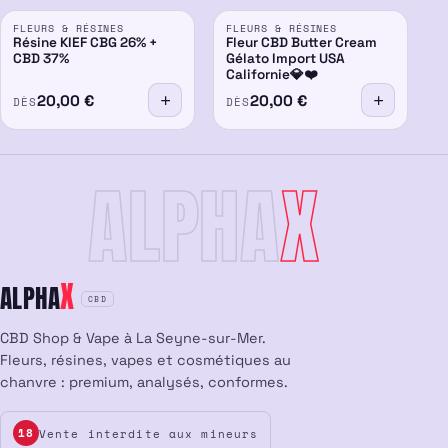
FLEURS & RÉSINES
FLEURS & RÉSINES
26%
Résine KIEF CBG 26% +
Fleur CBD Butter Cream
CBD 37%
Gélato Import USA
Californie💎❤️
20,00
€
20,00
€
DÈS
DÈS
ALPHA
X
X
ALPHA
CBD
CBD Shop & Vape à La Seyne-sur-Mer.
Fleurs, résines, vapes et cosmétiques au
chanvre : premium, analysés, conformes.
Vente interdite aux mineurs
18