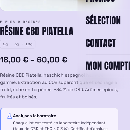
SÉLECTION
FLEURS & RÉSINES
RÉSINE CBD PIATELLA
CONTACT
2g · 5g · 10g
Plage
18,00
€
–
60,00
€
MON COMPT
de
Résine CBD Piatella, haschich espagnol haut de
prix :
gamme. Extraction au CO2 supercritique et séchage à
froid, riche en terpènes. ~34 % de CBD. Arômes épicés,
18,00 €
fruités et boisés.
à
Analyses laboratoire
60,00 €
Chaque lot est testé en laboratoire indépendant
(taux de CBD et THC < 0,3 %). Certificat d’analyse