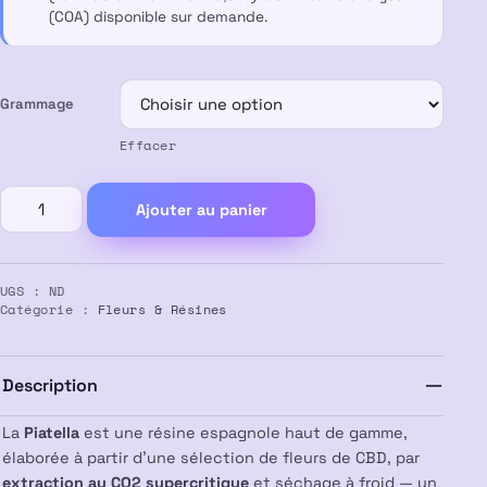
(COA) disponible sur demande.
Grammage
Effacer
quantité
Ajouter au panier
de
Résine
CBD
UGS :
ND
PIATELLA
Catégorie :
Fleurs & Résines
Description
La
Piatella
est une résine espagnole haut de gamme,
élaborée à partir d’une sélection de fleurs de CBD, par
extraction au CO2 supercritique
et séchage à froid — un