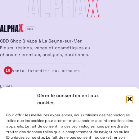
ALPHA
X
X
ALPHA
CBD
CBD Shop & Vape à La Seyne-sur-Mer.
Fleurs, résines, vapes et cosmétiques au
chanvre : premium, analysés, conformes.
Vente interdite aux mineurs
18
LÉGAL
Gérer le consentement aux
Mentions légales
CGV
Confidentialité
Cookies
cookies
Rétractation
Pour offrir les meilleures expériences, nous utilisons des technologies
telles que les cookies pour stocker et/ou accéder aux informations des
appareils. Le fait de consentir à ces technologies nous permettra de
ALPHA X CBD Shop © 2026 · Tous droits réservés
traiter des données telles que le comportement de navigation ou les
Visa
Mastercard
CB
ID uniques sur ce site. Le fait de ne pas consentir ou de retirer son