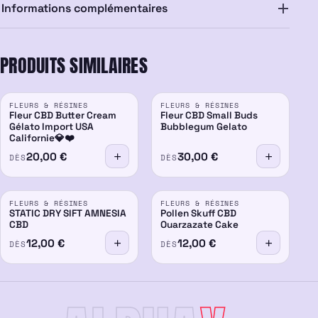
Informations complémentaires
PRODUITS SIMILAIRES
FLEURS & RÉSINES
FLEURS & RÉSINES
Fleur CBD Butter Cream
Fleur CBD Small Buds
Gélato Import USA
Bubblegum Gelato
Californie💎❤️
20,00
€
30,00
€
DÈS
DÈS
FLEURS & RÉSINES
FLEURS & RÉSINES
STATIC DRY SIFT AMNESIA
Pollen Skuff CBD
CBD
Ouarzazate Cake
12,00
€
12,00
€
DÈS
DÈS