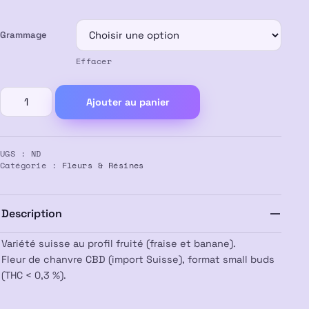
Grammage
Effacer
quantité
Ajouter au panier
de
Fleur
CBD
UGS :
ND
Small
Catégorie :
Fleurs & Résines
Buds
Strawberry
Banana
Description
Variété suisse au profil fruité (fraise et banane).
Fleur de chanvre CBD (import Suisse), format small buds
(THC < 0,3 %).