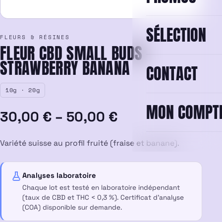
SÉLECTION
FLEURS & RÉSINES
FLEUR CBD SMALL BUDS
STRAWBERRY BANANA
CONTACT
10g · 20g
MON COMPT
Plage
30,00
€
–
50,00
€
de
Variété suisse au profil fruité (fraise et banane).
prix :
30,00 €
Analyses laboratoire
Chaque lot est testé en laboratoire indépendant
à
(taux de CBD et THC < 0,3 %). Certificat d’analyse
(COA) disponible sur demande.
50,00 €