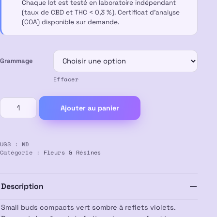
Chaque lot est testé en laboratoire indépendant
(taux de CBD et THC < 0,3 %). Certificat d’analyse
(COA) disponible sur demande.
Grammage
Effacer
quantité
Ajouter au panier
de
Fleur
CBD
UGS :
ND
Small
Catégorie :
Fleurs & Résines
Buds
Blackberry
Kush
Description
Small buds compacts vert sombre à reflets violets.