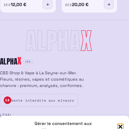
12,00
€
20,00
€
DÈS
DÈS
ALPHA
X
X
ALPHA
CBD
CBD Shop & Vape à La Seyne-sur-Mer.
Fleurs, résines, vapes et cosmétiques au
chanvre : premium, analysés, conformes.
Vente interdite aux mineurs
18
LÉGAL
Gérer le consentement aux
Mentions légales
CGV
Confidentialité
Cookies