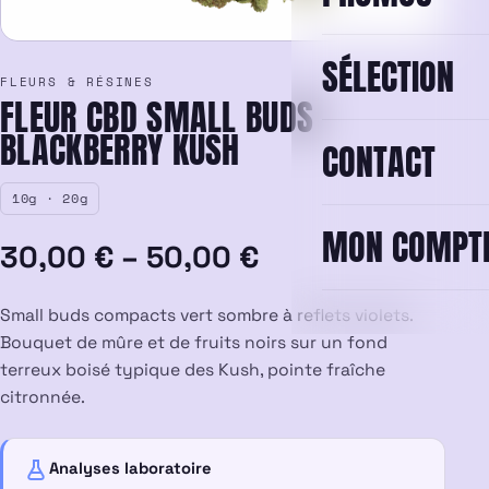
SÉLECTION
FLEURS & RÉSINES
FLEUR CBD SMALL BUDS
BLACKBERRY KUSH
CONTACT
10g · 20g
MON COMPT
Plage
30,00
€
–
50,00
€
de
Small buds compacts vert sombre à reflets violets.
prix :
Bouquet de mûre et de fruits noirs sur un fond
terreux boisé typique des Kush, pointe fraîche
30,00 €
citronnée.
à
Analyses laboratoire
50,00 €