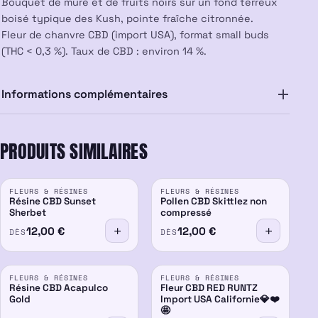
Bouquet de mûre et de fruits noirs sur un fond terreux
boisé typique des Kush, pointe fraîche citronnée.
Fleur de chanvre CBD (import USA), format small buds
(THC < 0,3 %). Taux de CBD : environ 14 %.
Informations complémentaires
PRODUITS SIMILAIRES
FLEURS & RÉSINES
FLEURS & RÉSINES
Résine CBD Sunset
Pollen CBD Skittlez non
Sherbet
compressé
12,00
€
12,00
€
DÈS
DÈS
FLEURS & RÉSINES
FLEURS & RÉSINES
Résine CBD Acapulco
Fleur CBD RED RUNTZ
Gold
Import USA Californie💎❤️
🤩