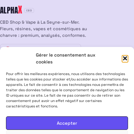
X
ALPHA
CBD
CBD Shop & Vape à La Seyne-sur-Mer.
Fleurs, résines, vapes et cosmétiques au
chanvre : premium, analysés, conformes.
Vente interdite aux mineurs
18
Gérer le consentement aux
cookies
LÉGAL
Pour offrir les meilleures expériences, nous utilisons des technologies
Mentions légales
CGV
Confidentialité
Cookies
telles que les cookies pour stocker et/ou accéder aux informations des
appareils. Le fait de consentir à ces technologies nous permettra de
Rétractation
traiter des données telles que le comportement de navigation ou les
ID uniques sur ce site. Le fait de ne pas consentir ou de retirer son
consentement peut avoir un effet négatif sur certaines
ALPHA X CBD Shop © 2026 · Tous droits réservés
caractéristiques et fonctions.
Visa
Mastercard
CB
Accepter
PRODUITS CONTENANT MOINS DE 0,3 % DE THC, CONFORMES À LA