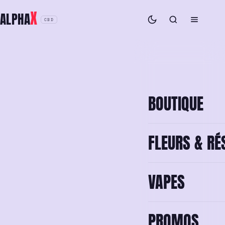
Aller
X
ALPHA
au
CBD
contenu
CONTACTER
BOUTIQUE
FLEURS & RÉ
VAPES
PROMOS