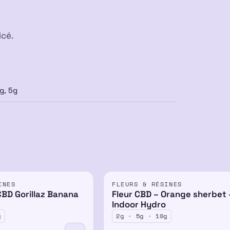
icé.
g, 5g
PROMO
INES
FLEURS & RÉSINES
CBD Gorillaz Banana
Fleur CBD – Orange sherbet 
Indoor Hydro
g
2g · 5g · 10g