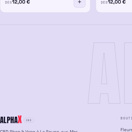
12,00
€
12,00
€
DÈS
DÈS
A
X
ALPHA
BOUT
CBD
Fleur
CBD Shop & Vape à La Seyne-sur-Mer.