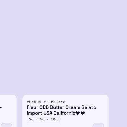
FLEURS & RÉSINES
-30%
–
Fleur CBD Butter Cream Gélato
Import USA Californie💎❤️
2g · 5g · 10g