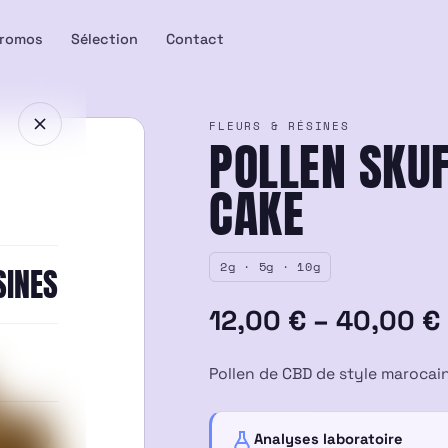
romos
Sélection
Contact
FLEURS & RÉSINES
POLLEN SKU
CAKE
2g · 5g · 10g
SINES
Plage
12,00
€
–
40,00
€
de
Pollen de CBD de style marocain,
prix :
12,00 €
Analyses laboratoire