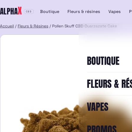
Aller
X
ALPHA
au
Boutique
Fleurs & résines
Vapes
P
CBD
contenu
Accueil
/
Fleurs & Résines
/ Pollen Skuff CBD Ouarzazate Cake
BOUTIQUE
FLEURS & RÉ
VAPES
PROMOS