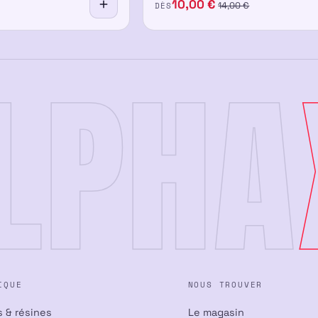
10,00
€
DÈS
14,00
€
LPHA
IQUE
NOUS TROUVER
s & résines
Le magasin