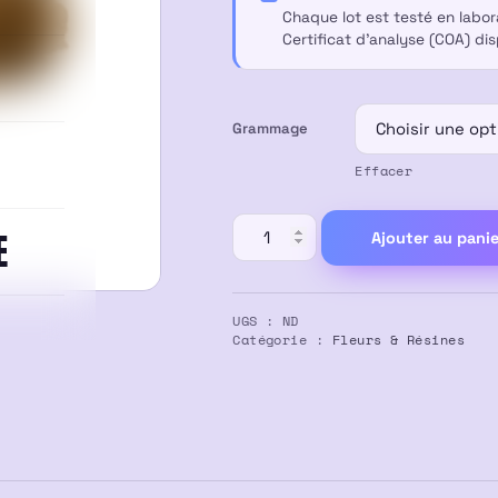
Chaque lot est testé en labo
à
Certificat d’analyse (COA) di
40,00 €
Grammage
Effacer
quantité
E
Ajouter au panie
de
Pollen
Skuff
UGS :
ND
CBD
Catégorie :
Fleurs & Résines
Ouarzazate
Cake