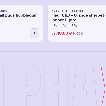
INES
FLEURS & RÉSINES
all Buds Bubblegum
Fleur CBD – Orange sherbet 
Indoor Hydro
2g · 5g · 10g
10,00
€
DÈS
14,00
€
LPHA