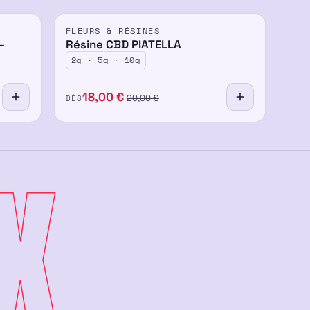
FLEURS & RÉSINES
-30%
-14%
–
Résine CBD PIATELLA
2g · 5g · 10g
18,00
€
DÈS
20,00
€
X