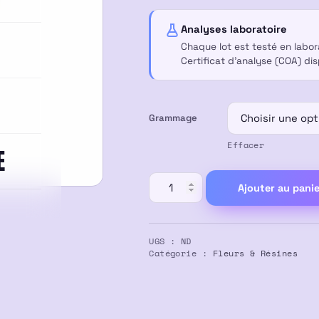
à
Analyses laboratoire
Chaque lot est testé en labo
60,00 €
Certificat d’analyse (COA) di
Grammage
Effacer
E
quantité
Ajouter au panie
de
Fleur
CBD
UGS :
ND
SOUR
Catégorie :
Fleurs & Résines
DIESEL
Import
USA