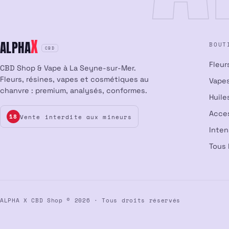
X
ALPHA
BOUT
CBD
Fleur
CBD Shop & Vape à La Seyne-sur-Mer.
Fleurs, résines, vapes et cosmétiques au
Vapes
chanvre : premium, analysés, conformes.
Huile
Acce
Vente interdite aux mineurs
18
Inte
Tous 
ALPHA X CBD Shop © 2026 · Tous droits réservés