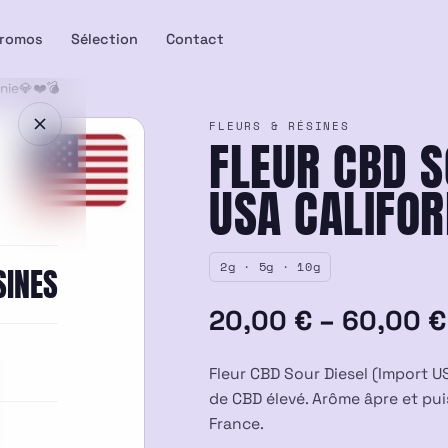
romos
Sélection
Contact
nie💎❤️💣
FLEURS & RÉSINES
FLEUR CBD S
USA CALIFO
2g · 5g · 10g
SINES
Plage
20,00
€
–
60,00
€
de
Fleur CBD Sour Diesel (Import U
prix :
de CBD élevé. Arôme âpre et pui
France.
20,00 €