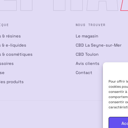
IQUE
NOUS TROUVER
s & résines
Le magasin
 & e-liquides
CBD La Seyne-sur-Mer
s & cosmétiques
CBD Toulon
ssoires
Avis clients
nse
Contact
les produits
Pour offrir 
cookies pou
consentir à
comportemen
consentir o
caractérist
Ac