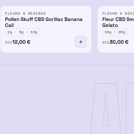
FLEURS & RÉSINES
FLEURS & RÉS
Pollen Skuff CBD Gorillaz Banana
Fleur CBD Sm
Cali
Gelato
2g · 5g · 10g
10g · 20g
12,00
€
30,00
€
DÈS
DÈS
A