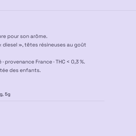
Californie
💎
❤️
💣
bre pour son arôme.
 diesel », têtes résineuses au goût
 · provenance France · THC < 0,3 %.
rtée des enfants.
g, 5g
PROMO