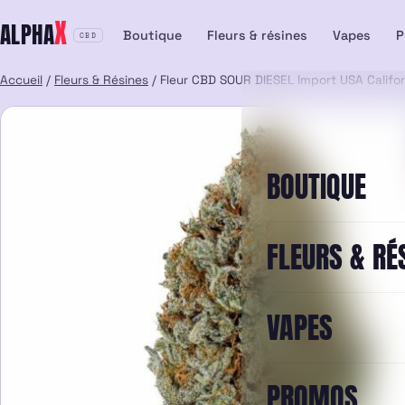
Aller
X
ALPHA
au
Boutique
Fleurs & résines
Vapes
P
CBD
contenu
Accueil
/
Fleurs & Résines
/ Fleur CBD SOUR DIESEL Import USA Califor
BOUTIQUE
FLEURS & RÉ
VAPES
PROMOS