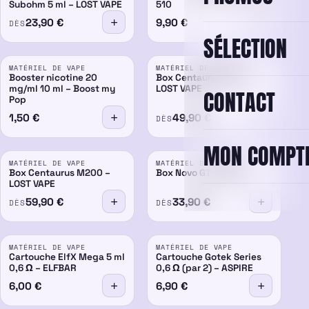
Subohm 5 ml – LOST VAPE
510
23,90
€
9,90
€
DÈS
SÉLECTION
MATÉRIEL DE VAPE
MATÉRIEL DE VAPE
Booster nicotine 20
Box Centaurus M100 –
mg/ml 10 ml – Boost my
LOST VAPE
CONTACT
Pop
1,50
€
49,90
€
DÈS
MON COMPT
MATÉRIEL DE VAPE
MATÉRIEL DE VAPE
Box Centaurus M200 –
Box Novo GT – SMOK
LOST VAPE
59,90
€
33,90
€
DÈS
DÈS
MATÉRIEL DE VAPE
MATÉRIEL DE VAPE
Cartouche ElfX Mega 5 ml
Cartouche Gotek Series
0,6 Ω – ELFBAR
0,6 Ω (par 2) – ASPIRE
6,00
€
6,90
€