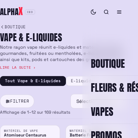
Aller
X
ALPHA
au
CBD
contenu
BOUTIQUE
VAPE & E-LIQUIDES
Notre rayon vape réunit e-liquides et matériel : saveurs
gourmandes, fruitées ou mentholées, e-liquides au CBD,
BOUTIQUE
ainsi que kits, pods et cartouches des grandes marques.
Livraison rapide et soignée partout en France.
Tout Vape & E-liquides
E-liquides
Concentrés D
FLEURS & RÉ
FILTRER
VAPES
Affichage de 1–12 sur 169 résultats
PROMOS
MATÉRIEL DE VAPE
MATÉRIEL DE VAPE
Atomiseur Centaurus
Batterie Fresh Hemp Type