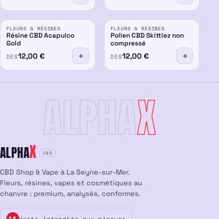
FLEURS & RÉSINES
FLEURS & RÉSINES
Résine CBD Acapulco
Pollen CBD Skittlez non
Gold
compressé
12,00
€
12,00
€
DÈS
DÈS
ALPHA
X
X
ALPHA
CBD
CBD Shop & Vape à La Seyne-sur-Mer.
Fleurs, résines, vapes et cosmétiques au
chanvre : premium, analysés, conformes.
Vente interdite aux mineurs
18