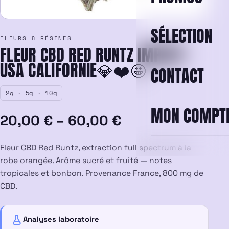
SÉLECTION
FLEURS & RÉSINES
FLEUR CBD RED RUNTZ IMPORT
USA CALIFORNIE💎❤️🤩
CONTACT
2g · 5g · 10g
MON COMPT
Plage
20,00
€
–
60,00
€
de
Fleur CBD Red Runtz, extraction full spectrum à la
prix :
robe orangée. Arôme sucré et fruité — notes
tropicales et bonbon. Provenance France, 800 mg de
20,00 €
CBD.
à
Analyses laboratoire
60,00 €