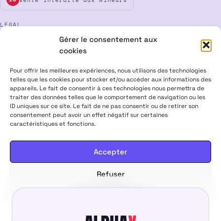
LÉGAL
Gérer le consentement aux
Mentions légales
CGV
Confidentialité
Cookies
cookies
Rétractation
Pour offrir les meilleures expériences, nous utilisons des technologies
telles que les cookies pour stocker et/ou accéder aux informations des
appareils. Le fait de consentir à ces technologies nous permettra de
ALPHA X CBD Shop © 2026 · Tous droits réservés
traiter des données telles que le comportement de navigation ou les
Visa
Mastercard
CB
ID uniques sur ce site. Le fait de ne pas consentir ou de retirer son
consentement peut avoir un effet négatif sur certaines
caractéristiques et fonctions.
PRODUITS CONTENANT MOINS DE 0,3 % DE THC, CONFORMES À LA
LÉGISLATION EUROPÉENNE · PRODUITS NON MÉDICAMENTEUX ·
INTERDITS AUX FEMMES ENCEINTES & ALLAITANTES · NE PAS
Accepter
CONDUIRE APRÈS USAGE · VENTE INTERDITE AUX MINEURS
Refuser
20,00
€
Choisir mes options
DÈS
Voir les préférences
Politique de cookies
Politique de confidentialité