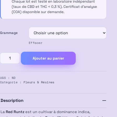
Chaque lot est testé en laboratoire indépendant
(taux de CBD et THC < 0,3 %). Certificat d’analyse
(COA) disponible sur demande.
Grammage
Effacer
quantité
Ajouter au panier
de
Fleur
CBD
UGS :
ND
RED
Catégorie :
Fleurs & Résines
RUNTZ
Import
USA
Description
Californie
💎
La
Red Runtz
est un cultivar à dominance indica,
❤️