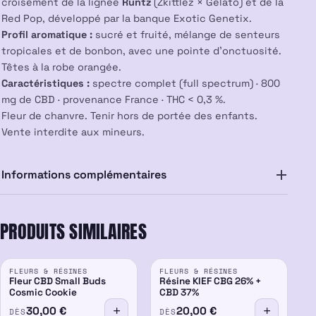
croisement de la lignée
Runtz
(Zkittlez × Gelato) et de la
🤩
Red Pop, développé par la banque Exotic Genetix.
Profil aromatique :
sucré et fruité, mélange de senteurs
tropicales et de bonbon, avec une pointe d’onctuosité.
Têtes à la robe orangée.
Caractéristiques :
spectre complet (full spectrum) · 800
mg de CBD · provenance France · THC < 0,3 %.
Fleur de chanvre. Tenir hors de portée des enfants.
Vente interdite aux mineurs.
Informations complémentaires
PRODUITS SIMILAIRES
FLEURS & RÉSINES
FLEURS & RÉSINES
26%
Fleur CBD Small Buds
Résine KIEF CBG 26% +
Cosmic Cookie
CBD 37%
30,00
€
20,00
€
DÈS
DÈS