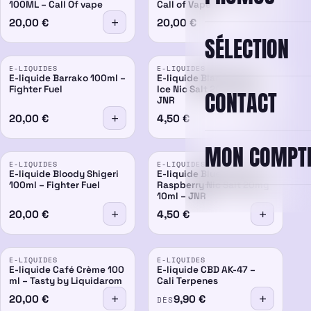
100ML – Call Of vape
Call of Vape
20,00
€
20,00
€
SÉLECTION
E-LIQUIDES
E-LIQUIDES
E-liquide Barrako 100ml –
E-liquide Black Dragon
Fighter Fuel
Ice Nic Salt 20mg 10ml –
CONTACT
JNR
20,00
€
4,50
€
MON COMPT
E-LIQUIDES
E-LIQUIDES
E-liquide Bloody Shigeri
E-liquide Blueberry Sour
100ml – Fighter Fuel
Raspberry Nic Salt 20mg
10ml – JNR
20,00
€
4,50
€
E-LIQUIDES
E-LIQUIDES
E-liquide Café Crème 100
E-liquide CBD AK-47 –
ml – Tasty by Liquidarom
Cali Terpenes
20,00
€
9,90
€
DÈS