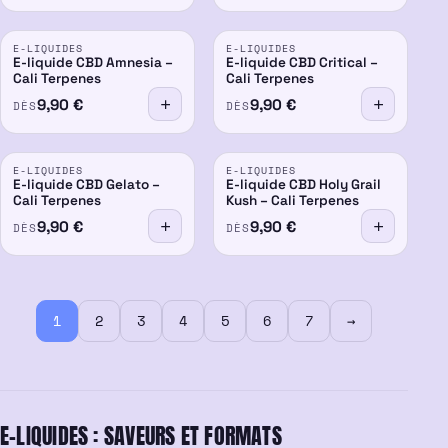
E-LIQUIDES
E-LIQUIDES
E-liquide CBD Amnesia –
E-liquide CBD Critical –
Cali Terpenes
Cali Terpenes
9,90
€
9,90
€
DÈS
DÈS
NOUVEAU
E-LIQUIDES
E-LIQUIDES
E-liquide CBD Gelato –
E-liquide CBD Holy Grail
Cali Terpenes
Kush – Cali Terpenes
9,90
€
9,90
€
DÈS
DÈS
1
2
3
4
5
6
7
→
E-LIQUIDES : SAVEURS ET FORMATS