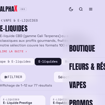
Aller
X
ALPHA
au
CBD
contenu
VAPE & E-LIQUIDES
E-LIQUIDES
E-liquide CBD (gamme Cali Terpenes) ou e-liquides
classiques aux profils gourmands, fruités et mentholés :
BOUTIQUE
notre sélection couvre les formats 100 et 200 ml, avec
des marques appréciées comme Yamakasi, Graham Fuel,
Cebueno ou Big Fuel. Livraison rapide et soignée partout
en France.
ape & E-liquides
E-liquides
Matériel de vape
FLEURS & RÉ
FILTRER
VAPES
Affichage de 1–12 sur 77 résultats
PROMOS
E-LIQUIDES
E-LIQUIDES
E- Liquide Prestige
E-liquide Assault 100ml –