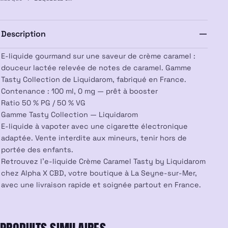
Caramel
100
ml
Description
–
Tasty
by
E-liquide gourmand sur une saveur de crème caramel :
Liquidarom
douceur lactée relevée de notes de caramel. Gamme
Tasty Collection de Liquidarom, fabriqué en France.
Contenance : 100 ml, 0 mg — prêt à booster
Ratio 50 % PG / 50 % VG
Gamme Tasty Collection — Liquidarom
E-liquide à vapoter avec une cigarette électronique
adaptée. Vente interdite aux mineurs, tenir hors de
portée des enfants.
Retrouvez l’e-liquide Crème Caramel Tasty by Liquidarom
chez Alpha X CBD, votre boutique à La Seyne-sur-Mer,
avec une livraison rapide et soignée partout en France.