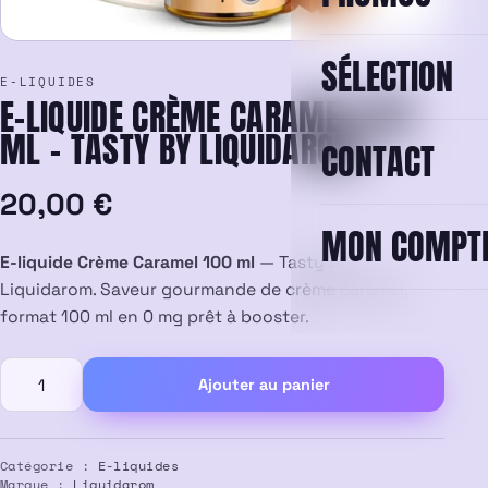
SÉLECTION
E-LIQUIDES
E-LIQUIDE CRÈME CARAMEL 100
ML – TASTY BY LIQUIDAROM
CONTACT
20,00
€
MON COMPT
E-liquide Crème Caramel 100 ml
— Tasty by
Liquidarom. Saveur gourmande de crème caramel,
format 100 ml en 0 mg prêt à booster.
quantité
Ajouter au panier
de
E-
liquide
Crème
Catégorie :
E-liquides
Marque :
Liquidarom