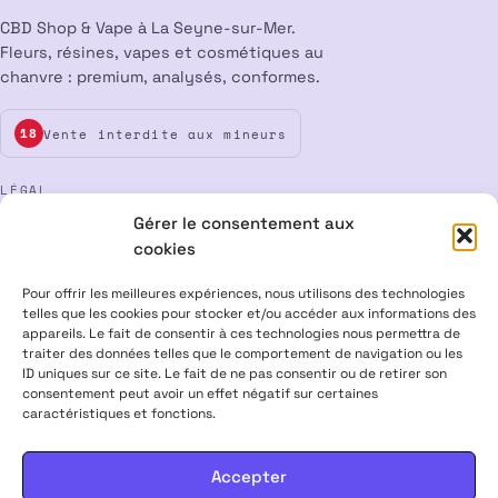
CBD Shop & Vape à La Seyne-sur-Mer.
Fleurs, résines, vapes et cosmétiques au
chanvre : premium, analysés, conformes.
Vente interdite aux mineurs
18
LÉGAL
Gérer le consentement aux
Mentions légales
CGV
Confidentialité
Cookies
cookies
Rétractation
Pour offrir les meilleures expériences, nous utilisons des technologies
telles que les cookies pour stocker et/ou accéder aux informations des
appareils. Le fait de consentir à ces technologies nous permettra de
ALPHA X CBD Shop © 2026 · Tous droits réservés
traiter des données telles que le comportement de navigation ou les
Visa
Mastercard
CB
ID uniques sur ce site. Le fait de ne pas consentir ou de retirer son
consentement peut avoir un effet négatif sur certaines
caractéristiques et fonctions.
PRODUITS CONTENANT MOINS DE 0,3 % DE THC, CONFORMES À LA
LÉGISLATION EUROPÉENNE · PRODUITS NON MÉDICAMENTEUX ·
INTERDITS AUX FEMMES ENCEINTES & ALLAITANTES · NE PAS
Accepter
CONDUIRE APRÈS USAGE · VENTE INTERDITE AUX MINEURS