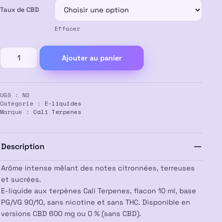
Taux de CBD
à
Effacer
13,50 €
quantité
Ajouter au panier
de
E-
liquide
UGS :
ND
CBD
Catégorie :
E-liquides
Amnesia
Marque :
Cali Terpenes
–
Cali
Terpenes
Description
Arôme intense mêlant des notes citronnées, terreuses
et sucrées.
E-liquide aux terpènes Cali Terpenes, flacon 10 ml, base
PG/VG 90/10, sans nicotine et sans THC. Disponible en
versions CBD 600 mg ou 0 % (sans CBD).