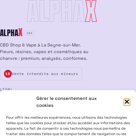
ALPHA
X
X
ALPHA
CBD
CBD Shop & Vape à La Seyne-sur-Mer.
Fleurs, résines, vapes et cosmétiques au
chanvre : premium, analysés, conformes.
Vente interdite aux mineurs
18
LÉGAL
Gérer le consentement aux
Mentions légales
CGV
Confidentialité
Cookies
cookies
Rétractation
Pour offrir les meilleures expériences, nous utilisons des technologies
telles que les cookies pour stocker et/ou accéder aux informations des
appareils. Le fait de consentir à ces technologies nous permettra de
ALPHA X CBD Shop © 2026 · Tous droits réservés
traiter des données telles que le comportement de navigation ou les