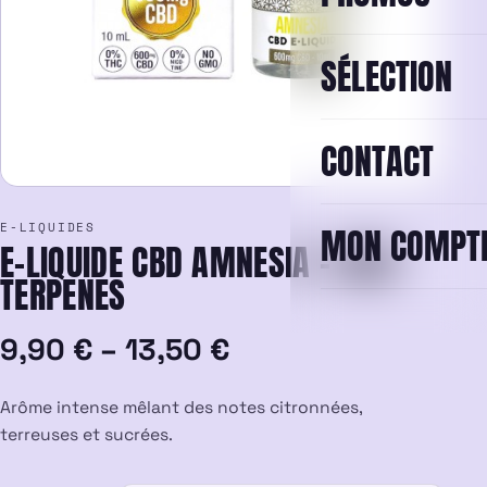
SÉLECTION
CONTACT
E-LIQUIDES
MON COMPT
E-LIQUIDE CBD AMNESIA – CALI
TERPENES
Plage
9,90
€
–
13,50
€
de
Arôme intense mêlant des notes citronnées,
prix :
terreuses et sucrées.
9,90 €