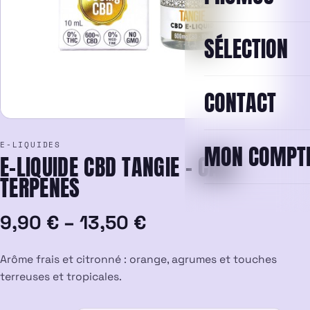
SÉLECTION
CONTACT
E-LIQUIDES
MON COMPT
E-LIQUIDE CBD TANGIE – CALI
TERPENES
Plage
9,90
€
–
13,50
€
de
Arôme frais et citronné : orange, agrumes et touches
prix :
terreuses et tropicales.
9,90 €