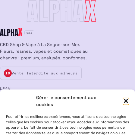
ALPHA
X
X
ALPHA
CBD
CBD Shop & Vape à La Seyne-sur-Mer.
Fleurs, résines, vapes et cosmétiques au
chanvre : premium, analysés, conformes.
Vente interdite aux mineurs
18
LÉGAL
Gérer le consentement aux
Mentions légales
CGV
Confidentialité
Cookies
cookies
Rétractation
Pour offrir les meilleures expériences, nous utilisons des technologies
telles que les cookies pour stocker et/ou accéder aux informations des
appareils. Le fait de consentir à ces technologies nous permettra de
ALPHA X CBD Shop © 2026 · Tous droits réservés
traiter des données telles que le comportement de navigation ou les