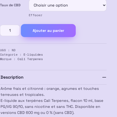
Taux de CBD
à
Effacer
13,50 €
quantité
Ajouter au panier
de
E-
liquide
UGS :
ND
CBD
Catégorie :
E-liquides
Tangie
Marque :
Cali Terpenes
–
Cali
Terpenes
Description
Arôme frais et citronné : orange, agrumes et touches
terreuses et tropicales.
E-liquide aux terpènes Cali Terpenes, flacon 10 ml, base
PG/VG 90/10, sans nicotine et sans THC. Disponible en
versions CBD 600 mg ou 0 % (sans CBD).