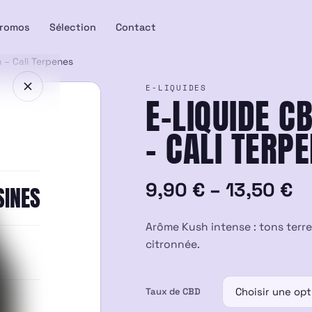
romos
Sélection
Contact
h – Cali Terpenes
E-LIQUIDES
E-LIQUIDE C
– CALI TERP
Plage
9,90
€
–
13,50
€
SINES
de
Arôme Kush intense : tons terre
prix :
citronnée.
9,90 €
Taux de CBD
à