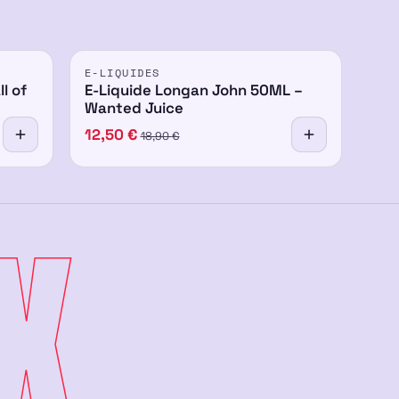
PROMO
E-LIQUIDES
-34%
l of
E-Liquide Longan John 50ML –
Wanted Juice
12,50
€
18,90
€
X