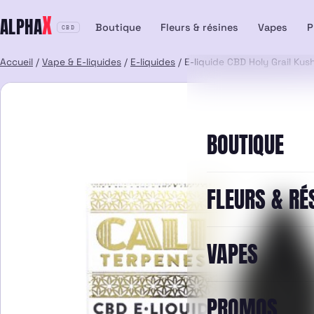
Aller
X
ALPHA
au
Boutique
Fleurs & résines
Vapes
P
CBD
contenu
Accueil
/
Vape & E-liquides
/
E-liquides
/ E-liquide CBD Holy Grail Kus
BOUTIQUE
FLEURS & RÉ
VAPES
PROMOS