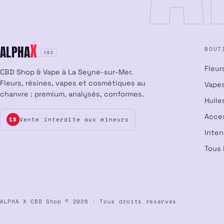
X
ALPHA
BOUT
CBD
Fleur
CBD Shop & Vape à La Seyne-sur-Mer.
Fleurs, résines, vapes et cosmétiques au
Vapes
chanvre : premium, analysés, conformes.
Huile
Acce
Vente interdite aux mineurs
18
Inte
Tous 
ALPHA X CBD Shop © 2026 · Tous droits réservés