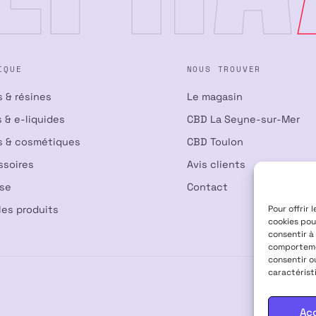
IQUE
NOUS TROUVER
s & résines
Le magasin
 & e-liquides
CBD La Seyne-sur-Mer
s & cosmétiques
CBD Toulon
ssoires
Avis clients
nse
Contact
les produits
Pour offrir 
cookies pou
consentir à
comportemen
consentir o
caractérist
Ac