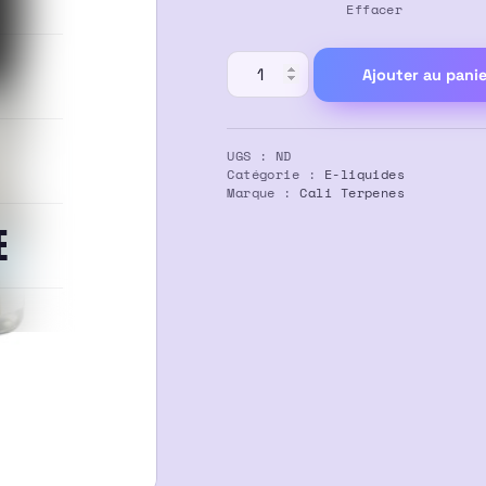
Effacer
13,50 €
quantité
Ajouter au panie
de
E-
liquide
UGS :
ND
CBD
Catégorie :
E-liquides
Marque :
Cali Terpenes
Holy
E
Grail
Kush
–
Cali
Terpenes