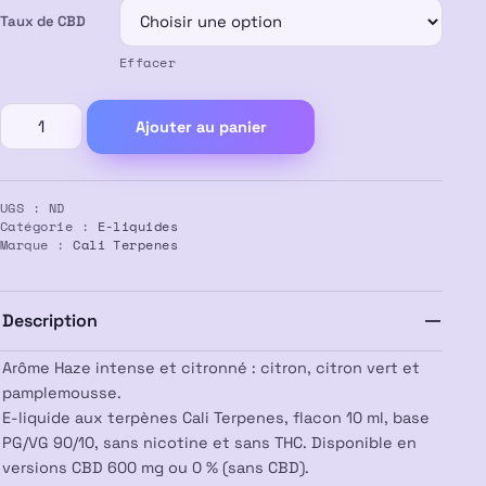
Taux de CBD
à
Effacer
13,50 €
quantité
Ajouter au panier
de
E-
liquide
UGS :
ND
CBD
Catégorie :
E-liquides
Super
Marque :
Cali Terpenes
Lemon
Haze
–
Description
Cali
Terpenes
Arôme Haze intense et citronné : citron, citron vert et
pamplemousse.
E-liquide aux terpènes Cali Terpenes, flacon 10 ml, base
PG/VG 90/10, sans nicotine et sans THC. Disponible en
versions CBD 600 mg ou 0 % (sans CBD).