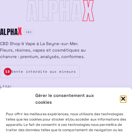
ALPHA
X
X
ALPHA
CBD
CBD Shop & Vape à La Seyne-sur-Mer.
Fleurs, résines, vapes et cosmétiques au
chanvre : premium, analysés, conformes.
Vente interdite aux mineurs
18
LÉGAL
Gérer le consentement aux
Mentions légales
CGV
Confidentialité
Cookies
cookies
Rétractation
Pour offrir les meilleures expériences, nous utilisons des technologies
telles que les cookies pour stocker et/ou accéder aux informations des
appareils. Le fait de consentir à ces technologies nous permettra de
ALPHA X CBD Shop © 2026 · Tous droits réservés
traiter des données telles que le comportement de navigation ou les