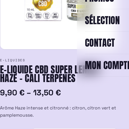
SÉLECTION
CONTACT
E-LIQUIDES
MON COMPT
E-LIQUIDE CBD SUPER LEMON
HAZE – CALI TERPENES
Plage
9,90
€
–
13,50
€
de
Arôme Haze intense et citronné : citron, citron vert et
prix :
pamplemousse.
9,90 €