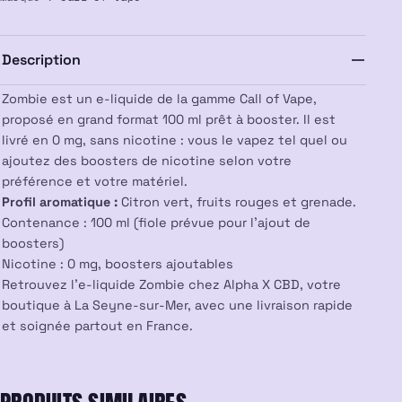
100ml
–
Call
Description
of
Vape
Zombie est un e-liquide de la gamme Call of Vape,
proposé en grand format 100 ml prêt à booster. Il est
livré en 0 mg, sans nicotine : vous le vapez tel quel ou
ajoutez des boosters de nicotine selon votre
préférence et votre matériel.
Profil aromatique :
Citron vert, fruits rouges et grenade.
Contenance : 100 ml (fiole prévue pour l’ajout de
boosters)
Nicotine : 0 mg, boosters ajoutables
Retrouvez l’e-liquide Zombie chez Alpha X CBD, votre
boutique à La Seyne-sur-Mer, avec une livraison rapide
et soignée partout en France.