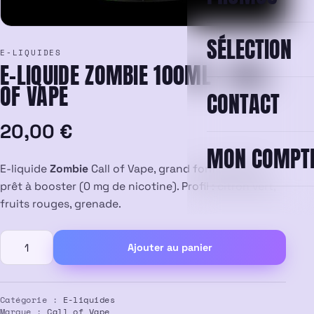
SÉLECTION
E-LIQUIDES
E-LIQUIDE ZOMBIE 100ML – CALL
OF VAPE
CONTACT
20,00
€
MON COMPT
E-liquide
Zombie
Call of Vape, grand format 100 ml
prêt à booster (0 mg de nicotine). Profil : citron vert,
fruits rouges, grenade.
quantité
Ajouter au panier
de
E-
liquide
Zombie
Catégorie :
E-liquides
Marque :
Call of Vape