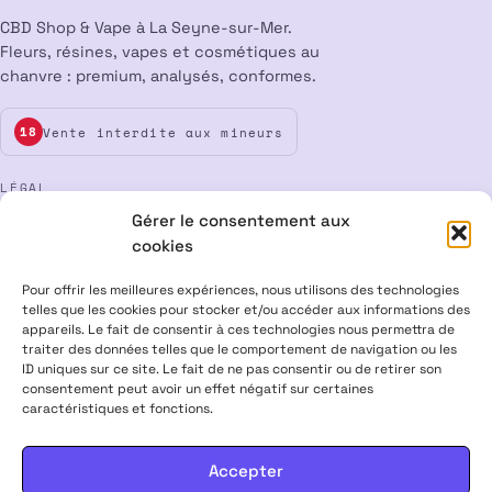
CBD Shop & Vape à La Seyne-sur-Mer.
Fleurs, résines, vapes et cosmétiques au
chanvre : premium, analysés, conformes.
Vente interdite aux mineurs
18
LÉGAL
Gérer le consentement aux
Mentions légales
CGV
Confidentialité
Cookies
cookies
Rétractation
Pour offrir les meilleures expériences, nous utilisons des technologies
telles que les cookies pour stocker et/ou accéder aux informations des
appareils. Le fait de consentir à ces technologies nous permettra de
ALPHA X CBD Shop © 2026 · Tous droits réservés
traiter des données telles que le comportement de navigation ou les
Visa
Mastercard
CB
ID uniques sur ce site. Le fait de ne pas consentir ou de retirer son
consentement peut avoir un effet négatif sur certaines
caractéristiques et fonctions.
PRODUITS CONTENANT MOINS DE 0,3 % DE THC, CONFORMES À LA
LÉGISLATION EUROPÉENNE · PRODUITS NON MÉDICAMENTEUX ·
INTERDITS AUX FEMMES ENCEINTES & ALLAITANTES · NE PAS
Accepter
CONDUIRE APRÈS USAGE · VENTE INTERDITE AUX MINEURS