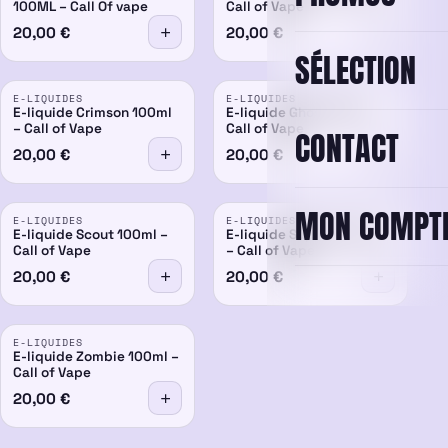
100ML – Call Of vape
Call of Vape
20,00
€
20,00
€
SÉLECTION
E-LIQUIDES
E-LIQUIDES
E-liquide Crimson 100ml
E-liquide Ghost 100ml –
– Call of Vape
Call of Vape
CONTACT
20,00
€
20,00
€
MON COMPT
E-LIQUIDES
E-LIQUIDES
E-liquide Scout 100ml –
E-liquide Support 100ml
Call of Vape
– Call of Vape
20,00
€
20,00
€
E-LIQUIDES
E-liquide Zombie 100ml –
Call of Vape
20,00
€