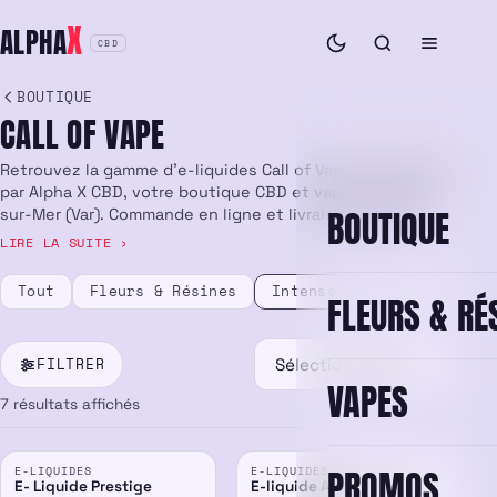
Aller
X
ALPHA
au
CBD
contenu
BOUTIQUE
CALL OF VAPE
Retrouvez la gamme d’e-liquides Call of Vape sélectionné
par Alpha X CBD, votre boutique CBD et vape à La Seyne-
BOUTIQUE
sur-Mer (Var). Commande en ligne et livraison rapide
partout en France.
Tout
Fleurs & Résines
Intense
Vape & E-liqu
FLEURS & RÉ
FILTRER
VAPES
7 résultats affichés
PROMOS
E-LIQUIDES
E-LIQUIDES
E- Liquide Prestige
E-liquide Assault 100ml –