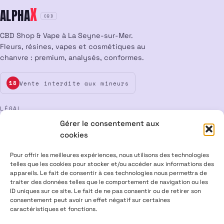
X
ALPHA
CBD
CBD Shop & Vape à La Seyne-sur-Mer.
Fleurs, résines, vapes et cosmétiques au
chanvre : premium, analysés, conformes.
Vente interdite aux mineurs
18
LÉGAL
Gérer le consentement aux
Mentions légales
CGV
Confidentialité
Cookies
cookies
Rétractation
Pour offrir les meilleures expériences, nous utilisons des technologies
telles que les cookies pour stocker et/ou accéder aux informations des
appareils. Le fait de consentir à ces technologies nous permettra de
ALPHA X CBD Shop © 2026 · Tous droits réservés
traiter des données telles que le comportement de navigation ou les
Visa
Mastercard
CB
ID uniques sur ce site. Le fait de ne pas consentir ou de retirer son
consentement peut avoir un effet négatif sur certaines
caractéristiques et fonctions.
PRODUITS CONTENANT MOINS DE 0,3 % DE THC, CONFORMES À LA
LÉGISLATION EUROPÉENNE · PRODUITS NON MÉDICAMENTEUX ·