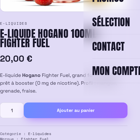
SÉLECTION
E-LIQUIDES
E-LIQUIDE HOGANO 100ML –
FIGHTER FUEL
CONTACT
20,00
€
MON COMPT
E-liquide
Hogano
Fighter Fuel, grand format 100 ml
prêt à booster (0 mg de nicotine). Profil : mangue,
grenade, fraise.
quantité
Ajouter au panier
de
E-
liquide
Hogano
Catégorie :
E-liquides
Marque :
Fighter Fuel