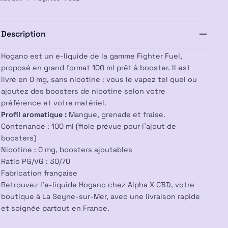
100ml
–
Fighter
Description
Fuel
Hogano est un e-liquide de la gamme Fighter Fuel,
proposé en grand format 100 ml prêt à booster. Il est
livré en 0 mg, sans nicotine : vous le vapez tel quel ou
ajoutez des boosters de nicotine selon votre
préférence et votre matériel.
Profil aromatique :
Mangue, grenade et fraise.
Contenance : 100 ml (fiole prévue pour l’ajout de
boosters)
Nicotine : 0 mg, boosters ajoutables
Ratio PG/VG : 30/70
Fabrication française
Retrouvez l’e-liquide Hogano chez Alpha X CBD, votre
boutique à La Seyne-sur-Mer, avec une livraison rapide
et soignée partout en France.