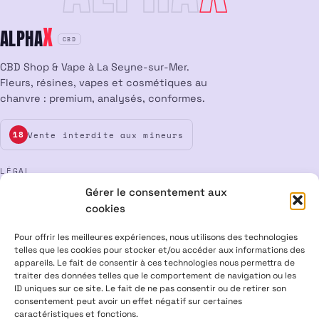
X
ALPHA
CBD
CBD Shop & Vape à La Seyne-sur-Mer.
Fleurs, résines, vapes et cosmétiques au
chanvre : premium, analysés, conformes.
Vente interdite aux mineurs
18
LÉGAL
Gérer le consentement aux
Mentions légales
CGV
Confidentialité
Cookies
cookies
Rétractation
Pour offrir les meilleures expériences, nous utilisons des technologies
telles que les cookies pour stocker et/ou accéder aux informations des
appareils. Le fait de consentir à ces technologies nous permettra de
ALPHA X CBD Shop © 2026 · Tous droits réservés
traiter des données telles que le comportement de navigation ou les
Visa
Mastercard
CB
ID uniques sur ce site. Le fait de ne pas consentir ou de retirer son
consentement peut avoir un effet négatif sur certaines
caractéristiques et fonctions.