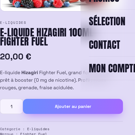
SÉLECTION
E-LIQUIDES
E-LIQUIDE HIZAGIRI 100ML –
FIGHTER FUEL
CONTACT
20,00
€
MON COMPT
E-liquide
Hizagiri
Fighter Fuel, grand format 100 ml
prêt à booster (0 mg de nicotine). Profil : fruits
rouges, grenade, fraise acidulée.
quantité
Ajouter au panier
de
E-
liquide
Hizagiri
Catégorie :
E-liquides
Marque :
Fighter Fuel