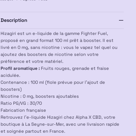
100ml
–
Fighter
Description
Fuel
Hizagiri est un e-liquide de la gamme Fighter Fuel,
proposé en grand format 100 ml prêt à booster. Il est
livré en 0 mg, sans nicotine : vous le vapez tel quel ou
ajoutez des boosters de nicotine selon votre
préférence et votre matériel.
Profil aromatique :
Fruits rouges, grenade et fraise
acidulée.
Contenance : 100 ml (fiole prévue pour l’ajout de
boosters)
Nicotine : 0 mg, boosters ajoutables
Ratio PG/VG : 30/70
Fabrication française
Retrouvez l’e-liquide Hizagiri chez Alpha X CBD, votre
boutique à La Seyne-sur-Mer, avec une livraison rapide
et soignée partout en France.