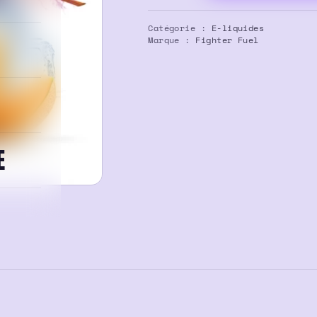
E-
liquide
Catégorie :
E-liquides
Toshimura
Marque :
Fighter Fuel
100ml
–
Fighter
Fuel
E