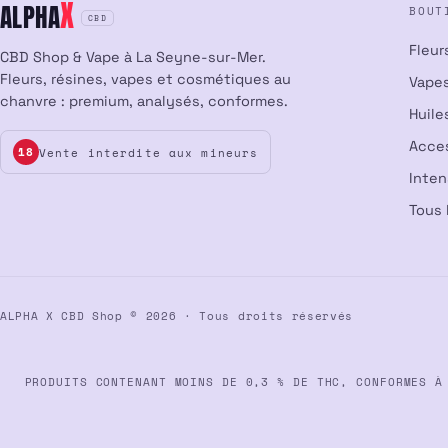
X
ALPHA
BOUT
CBD
Fleur
CBD Shop & Vape à La Seyne-sur-Mer.
Fleurs, résines, vapes et cosmétiques au
Vapes
chanvre : premium, analysés, conformes.
Huile
Acce
Vente interdite aux mineurs
18
Inte
Tous 
ALPHA X CBD Shop © 2026 · Tous droits réservés
PRODUITS CONTENANT MOINS DE 0,3 % DE THC, CONFORMES À