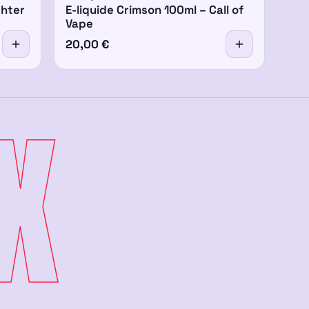
ghter
E-liquide Crimson 100ml – Call of
Vape
20,00
€
X