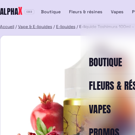
Aller
X
ALPHA
au
Boutique
Fleurs & résines
Vapes
P
CBD
contenu
Accueil
/
Vape & E-liquides
/
E-liquides
/ E-liquide Toshimura 100ml – 
BOUTIQUE
FLEURS & RÉ
VAPES
PROMOS