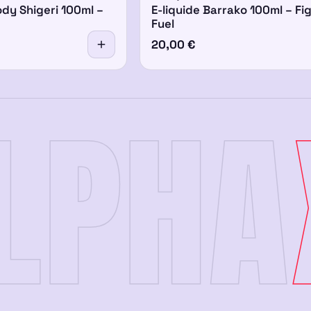
ody Shigeri 100ml –
E-liquide Barrako 100ml – Fi
Fuel
20,00
€
LPHA