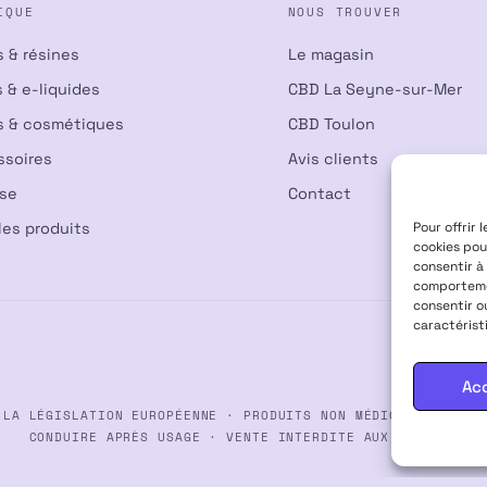
IQUE
NOUS TROUVER
s & résines
Le magasin
 & e-liquides
CBD La Seyne-sur-Mer
s & cosmétiques
CBD Toulon
ssoires
Avis clients
nse
Contact
Pour offrir 
les produits
cookies pou
consentir à
comportemen
consentir o
caractérist
Ac
 LA LÉGISLATION EUROPÉENNE · PRODUITS NON MÉDICAMENTEUX ·
CONDUIRE APRÈS USAGE · VENTE INTERDITE AUX MINEURS