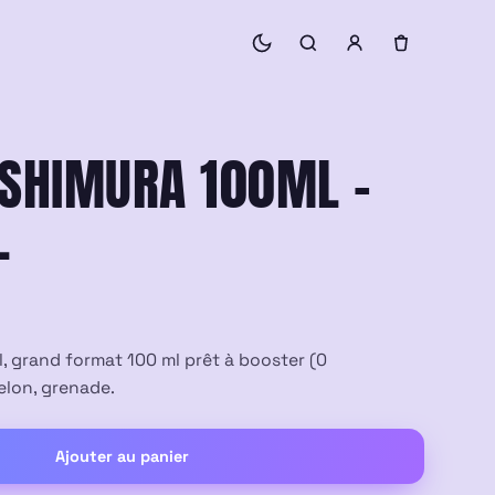
OSHIMURA 100ML –
L
l, grand format 100 ml prêt à booster (0
melon, grenade.
Ajouter au panier