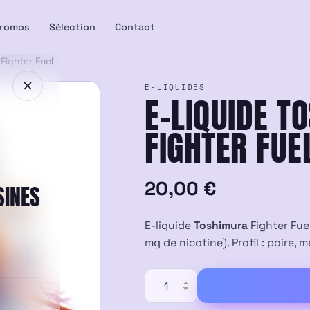
romos
Sélection
Contact
Fighter Fuel
E-LIQUIDES
E-LIQUIDE T
FIGHTER FUE
20,00
€
SINES
E-liquide
Toshimura
Fighter Fue
mg de nicotine). Profil : poire, 
quantité
de