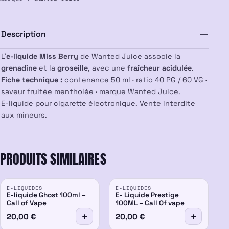
Berry
50ML
–
Description
Wanted
Juice
L’
e-liquide Miss Berry
de Wanted Juice associe la
grenadine
et la
groseille
, avec une
fraîcheur acidulée
.
Fiche technique :
contenance 50 ml · ratio 40 PG / 60 VG ·
saveur fruitée mentholée · marque Wanted Juice.
E-liquide pour cigarette électronique. Vente interdite
aux mineurs.
PRODUITS SIMILAIRES
E-LIQUIDES
E-LIQUIDES
E-liquide Ghost 100ml –
E- Liquide Prestige
Call of Vape
100ML – Call Of vape
20,00
€
20,00
€