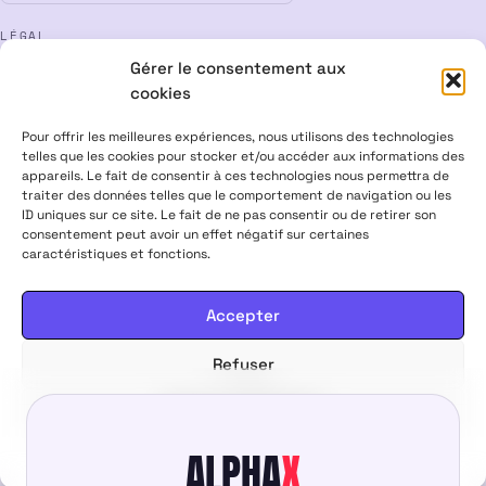
LÉGAL
Gérer le consentement aux
Mentions légales
CGV
Confidentialité
Cookies
cookies
Rétractation
Pour offrir les meilleures expériences, nous utilisons des technologies
telles que les cookies pour stocker et/ou accéder aux informations des
appareils. Le fait de consentir à ces technologies nous permettra de
ALPHA X CBD Shop © 2026 · Tous droits réservés
traiter des données telles que le comportement de navigation ou les
Visa
Mastercard
CB
ID uniques sur ce site. Le fait de ne pas consentir ou de retirer son
consentement peut avoir un effet négatif sur certaines
caractéristiques et fonctions.
PRODUITS CONTENANT MOINS DE 0,3 % DE THC, CONFORMES À LA
LÉGISLATION EUROPÉENNE · PRODUITS NON MÉDICAMENTEUX ·
INTERDITS AUX FEMMES ENCEINTES & ALLAITANTES · NE PAS
Accepter
CONDUIRE APRÈS USAGE · VENTE INTERDITE AUX MINEURS
Refuser
Le prix initial était : 18,90 €.
Le prix actuel est : 12,50 
18,90
€
12,50
€
Ajouter au panier
Voir les préférences
ALPHA
X
Politique de cookies
Politique de confidentialité