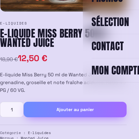
SÉLECTION
E-LIQUIDES
E-LIQUIDE MISS BERRY 50ML –
WANTED JUICE
CONTACT
Le
Le
12,50
€
18,90
€
MON COMPT
prix
prix
E-liquide Miss Berry 50 ml de Wanted Juice. Saveurs
initial
actuel
grenadine, groseille et note fraîche acidulée. Ratio 40
PG / 60 VG.
était :
est :
quantité
18,90 €.
12,50 €.
Ajouter au panier
de
E-
Liquide
Miss
Catégorie :
E-liquides
Marque :
Wanted Juice