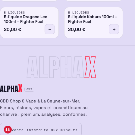
E-LIQUIDES
E-LIQUIDES
E-liquide Dragone Lee
E-liquide Kobura 100ml –
100ml – Fighter Fuel
Fighter Fuel
20,00
€
20,00
€
ALPHA
X
X
ALPHA
CBD
CBD Shop & Vape à La Seyne-sur-Mer.
Fleurs, résines, vapes et cosmétiques au
chanvre : premium, analysés, conformes.
Vente interdite aux mineurs
18