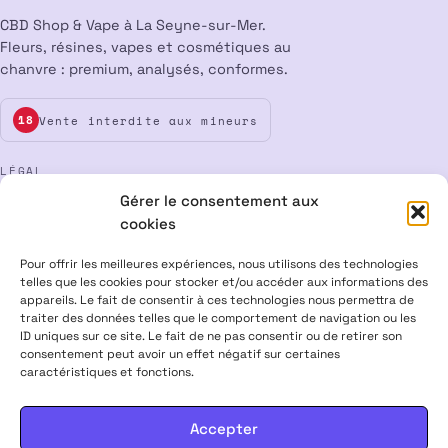
CBD Shop & Vape à La Seyne-sur-Mer.
Fleurs, résines, vapes et cosmétiques au
chanvre : premium, analysés, conformes.
Vente interdite aux mineurs
18
LÉGAL
Gérer le consentement aux
Mentions légales
CGV
Confidentialité
Cookies
cookies
Rétractation
Pour offrir les meilleures expériences, nous utilisons des technologies
telles que les cookies pour stocker et/ou accéder aux informations des
appareils. Le fait de consentir à ces technologies nous permettra de
ALPHA X CBD Shop © 2026 · Tous droits réservés
traiter des données telles que le comportement de navigation ou les
Visa
Mastercard
CB
ID uniques sur ce site. Le fait de ne pas consentir ou de retirer son
consentement peut avoir un effet négatif sur certaines
caractéristiques et fonctions.
PRODUITS CONTENANT MOINS DE 0,3 % DE THC, CONFORMES À LA
LÉGISLATION EUROPÉENNE · PRODUITS NON MÉDICAMENTEUX ·
INTERDITS AUX FEMMES ENCEINTES & ALLAITANTES · NE PAS
Accepter
CONDUIRE APRÈS USAGE · VENTE INTERDITE AUX MINEURS