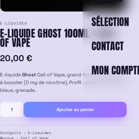
SÉLECTION
E-LIQUIDES
E-LIQUIDE GHOST 100ML – CALL
OF VAPE
CONTACT
20,00
€
MON COMPT
E-liquide
Ghost
Call of Vape, grand format 100 ml prêt
à booster (0 mg de nicotine). Profil : cassis, framboise
bleue, grenade.
quantité
Ajouter au panier
de
E-
liquide
Ghost
Catégorie :
E-liquides
Marque :
Call of Vape