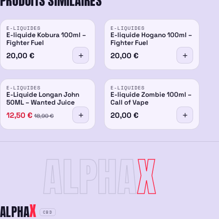
PRODUITS SIMILAIRES
E-LIQUIDES
E-LIQUIDES
E-liquide Kobura 100ml –
E-liquide Hogano 100ml –
Fighter Fuel
Fighter Fuel
20,00
€
20,00
€
PROMO
E-LIQUIDES
E-LIQUIDES
-34%
E-Liquide Longan John
E-liquide Zombie 100ml –
50ML – Wanted Juice
Call of Vape
12,50
€
20,00
€
18,90
€
ALPHA
X
X
ALPHA
CBD