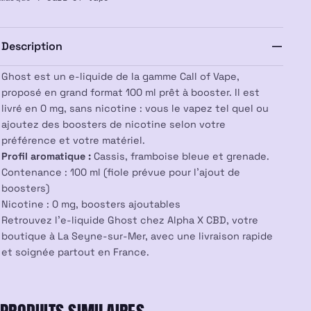
100ml
–
Call
Description
of
Vape
Ghost est un e-liquide de la gamme Call of Vape,
proposé en grand format 100 ml prêt à booster. Il est
livré en 0 mg, sans nicotine : vous le vapez tel quel ou
ajoutez des boosters de nicotine selon votre
préférence et votre matériel.
Profil aromatique :
Cassis, framboise bleue et grenade.
Contenance : 100 ml (fiole prévue pour l’ajout de
boosters)
Nicotine : 0 mg, boosters ajoutables
Retrouvez l’e-liquide Ghost chez Alpha X CBD, votre
boutique à La Seyne-sur-Mer, avec une livraison rapide
et soignée partout en France.