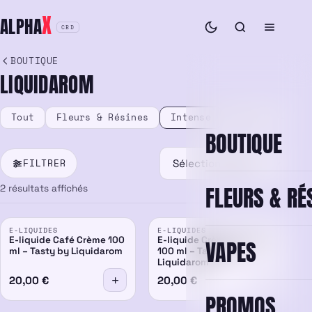
Aller
X
ALPHA
au
CBD
contenu
BOUTIQUE
LIQUIDAROM
Tout
Fleurs & Résines
Intense
Vape & E-liqu
BOUTIQUE
FILTRER
FLEURS & RÉ
2 résultats affichés
E-LIQUIDES
E-LIQUIDES
E-liquide Café Crème 100
E-liquide Crème Caramel
VAPES
ml – Tasty by Liquidarom
100 ml – Tasty by
Liquidarom
20,00
€
20,00
€
PROMOS