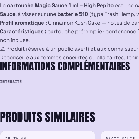
La
cartouche Magic Sauce 1 ml – High Pepito
est une c
Sauce
, à visser sur une
batterie 510
(type Fresh Hemp, 
Profil aromatique :
Cinnamon Kush Cake — notes de cann
Caractéristiques :
cartouche préremplie · contenance 1 m
non incluse.
⚠️ Produit réservé à un public averti et aux connaisse
Déconseillé aux femmes enceintes ou allaitantes. Tenir
INFORMATIONS COMPLÉMENTAIRES
INTENSITÉ
PRODUITS SIMILAIRES
DELTA 10
MAGIC SAUCE