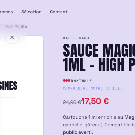
romos
Sélection
Contact
– High Pepito
MAGIC SAUCE
SAUCE MAGI
1ML – HIGH 
MAXIMALE
SINES
COMPRENDRE NOTRE ÉCHELLE
Le
Le
17,50
€
24,90
€
prix
prix
Cartouche 1 ml enrichie au
Mag
initial
actuel
cannelle, gâteau). Compatible b
public averti.