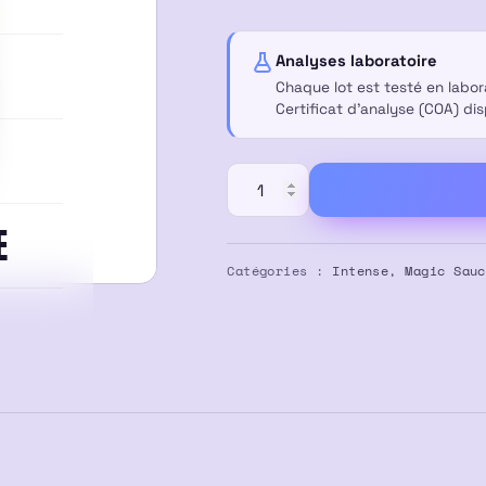
était :
est :
24,90 €.
17,50 €.
Analyses laboratoire
Chaque lot est testé en labo
Certificat d’analyse (COA) di
quantité
de
E
Sauce
Magique
Catégories :
Intense
,
Magic Sauc
Vape
Cartridge
1ml
–
High
Pepito