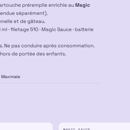
artouche préremplie enrichie au
Magic
vendue séparément).
elle et de gâteau.
l · filetage 510 · Magic Sauce · batterie
urs. Ne pas conduire après consommation.
 hors de portée des enfants.
Maximale
PROMO
MAGIC SAUCE