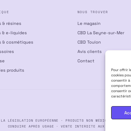
IQUE
NOUS TROUVER
s & résines
Le magasin
 & e-liquides
CBD La Seyne-sur-Mer
s & cosmétiques
CBD Toulon
ssoires
Avis clients
nse
Contact
Pour offrir 
les produits
cookies pou
consentir à
comportemen
consentir o
caractérist
Ac
 LA LÉGISLATION EUROPÉENNE · PRODUITS NON MÉDICAMENTEUX ·
CONDUIRE APRÈS USAGE · VENTE INTERDITE AUX MINEURS