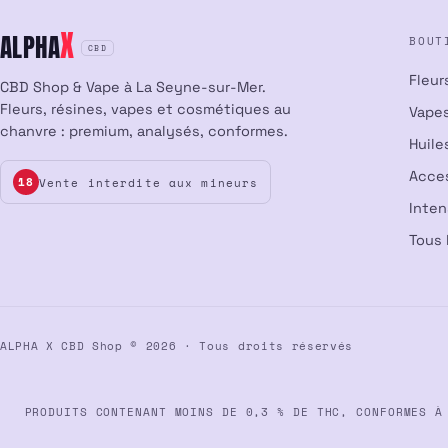
X
ALPHA
BOUT
CBD
Fleur
CBD Shop & Vape à La Seyne-sur-Mer.
Fleurs, résines, vapes et cosmétiques au
Vapes
chanvre : premium, analysés, conformes.
Huile
Acce
Vente interdite aux mineurs
18
Inte
Tous 
ALPHA X CBD Shop © 2026 · Tous droits réservés
PRODUITS CONTENANT MOINS DE 0,3 % DE THC, CONFORMES À