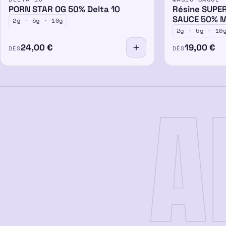
50%
50%
PORN STAR OG 50% Delta 10
Résine SUPER
SAUCE 50% 
2g · 5g · 10g
2g · 5g · 10
24,00
€
19,00
€
DÈS
DÈS
A