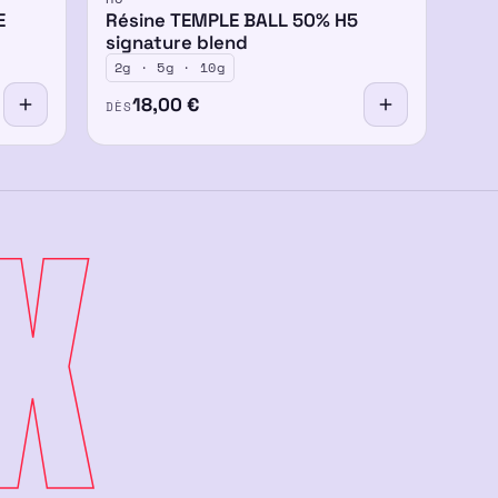
-15%
50%
E
Résine TEMPLE BALL 50% H5
signature blend
2g · 5g · 10g
18,00
€
DÈS
X