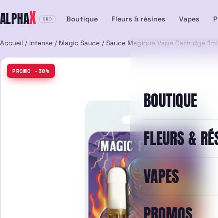
Aller
X
ALPHA
au
Boutique
Fleurs & résines
Vapes
P
CBD
contenu
Accueil
/
Intense
/
Magic Sauce
/ Sauce Magique Vape Cartridge 1ml 
PROMO -30%
BOUTIQUE
FLEURS & RÉ
VAPES
PROMOS