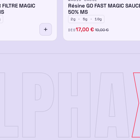
50%
 FILTRE MAGIC
Résine GO FAST MAGIC SAUC
MS
50% MS
g
2g · 5g · 10g
17,00
€
DÈS
19,00
€
LPHA