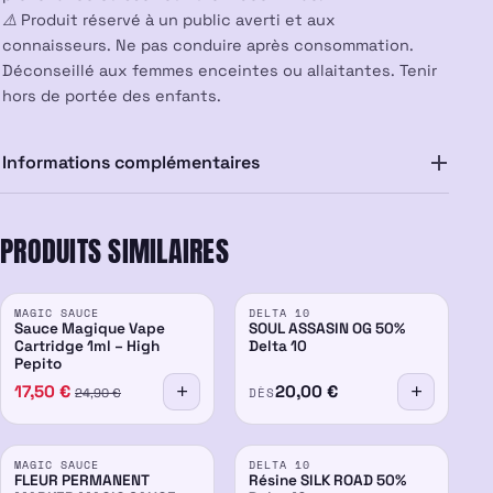
⚠️ Produit réservé à un public averti et aux
connaisseurs. Ne pas conduire après consommation.
Déconseillé aux femmes enceintes ou allaitantes. Tenir
hors de portée des enfants.
Informations complémentaires
PRODUITS SIMILAIRES
PROMO
PROMO
MAGIC SAUCE
DELTA 10
-30%
50%
-14%
Sauce Magique Vape
SOUL ASSASIN OG 50%
Cartridge 1ml – High
Delta 10
Pepito
17,50
€
20,00
€
DÈS
24,90
€
MAGIC SAUCE
DELTA 10
50%
50%
FLEUR PERMANENT
Résine SILK ROAD 50%