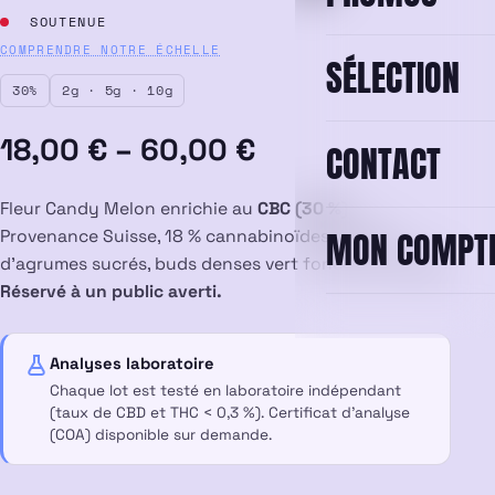
SOUTENUE
COMPRENDRE NOTRE ÉCHELLE
SÉLECTION
30%
2g · 5g · 10g
Plage
18,00
€
–
60,00
€
CONTACT
de
Fleur Candy Melon enrichie au
CBC (30 %)
.
prix :
MON COMPT
Provenance Suisse, 18 % cannabinoïdes. Arômes
d’agrumes sucrés, buds denses vert foncé et orangés.
18,00 €
Réservé à un public averti.
à
Analyses laboratoire
60,00 €
Chaque lot est testé en laboratoire indépendant
(taux de CBD et THC < 0,3 %). Certificat d’analyse
(COA) disponible sur demande.