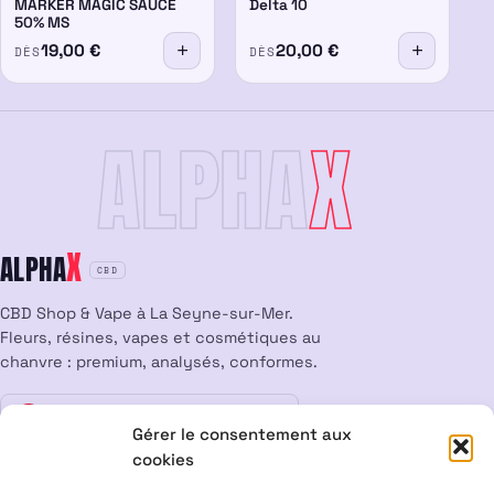
MARKER MAGIC SAUCE
Delta 10
50% MS
19,00
€
20,00
€
DÈS
DÈS
ALPHA
X
X
ALPHA
CBD
CBD Shop & Vape à La Seyne-sur-Mer.
Fleurs, résines, vapes et cosmétiques au
chanvre : premium, analysés, conformes.
Vente interdite aux mineurs
18
Gérer le consentement aux
cookies
LÉGAL