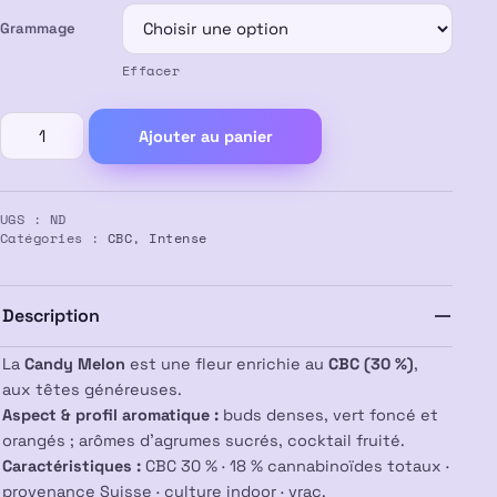
Grammage
Effacer
quantité
Ajouter au panier
de
CANDY
MELON
UGS :
ND
30%
Catégories :
CBC
,
Intense
CBC
Description
La
Candy Melon
est une fleur enrichie au
CBC (30 %)
,
aux têtes généreuses.
Aspect & profil aromatique :
buds denses, vert foncé et
orangés ; arômes d’agrumes sucrés, cocktail fruité.
Caractéristiques :
CBC 30 % · 18 % cannabinoïdes totaux ·
provenance Suisse · culture indoor · vrac.