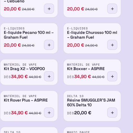
– Cebueno
20,00
€
20,00
€
24,90
€
24,90
€
PROMO
PROMO
E-LIQUIDES
E-LIQUIDES
-20%
-20%
E-liquide Pecano 100 ml –
E-liquide Churosso 100 ml
Graham Fuel
– Graham Fuel
20,00
€
20,00
€
24,90
€
24,90
€
PROMO
PROMO
MATÉRIEL DE VAPE
MATÉRIEL DE VAPE
-22%
-22%
Kit Drag X2 – VOOPOO
Kit Boxxer – ASPIRE
34,90
€
34,90
€
DÈS
DÈS
44,90
€
44,90
€
PROMO
PROMO
MATÉRIEL DE VAPE
DELTA 10
-22%
60%
-7%
Kit Rover Plus – ASPIRE
Résine SMUGGLER'S JAM
60% Delta 10
34,90
€
20,00
€
DÈS
DÈS
44,90
€
PROMO
PROMO
DELTA 10
MAGIC SAUCE