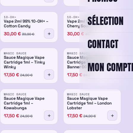
PROMO
PROMO
SÉLECTION
10-OH+
10-OH+
99%
-25%
99%
-25%
Vape 2ml 99% 10-OH+ –
Vape 2ml 99% 10-OH+ –
Cotton Candy
Cherry Sour
30,00
€
30,00
€
39,90
€
39,90
€
CONTACT
PROMO
PROMO
MAGIC SAUCE
MAGIC SAUCE
-30%
-30%
Sauce Magique Vape
Sauce Magique Vape
Cartridge 1ml – Tinky
Cartridge 1ml – Bruce
MON COMPT
Winky
Banner OG
17,50
€
17,50
€
24,90
€
24,90
€
PROMO
PROMO
MAGIC SAUCE
MAGIC SAUCE
-30%
-30%
Sauce Magique Vape
Sauce Magique Vape
Cartridge 1ml –
Cartridge 1ml – London
Kowabunga
Lobster
17,50
€
17,50
€
24,90
€
24,90
€
PROMO
PROMO