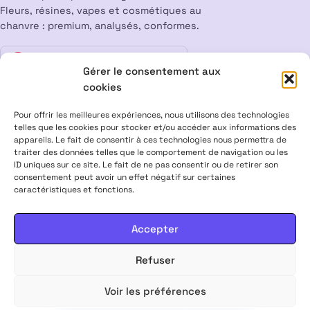
Fleurs, résines, vapes et cosmétiques au
chanvre : premium, analysés, conformes.
Vente interdite aux mineurs
18
Gérer le consentement aux
cookies
LÉGAL
Pour offrir les meilleures expériences, nous utilisons des technologies
Mentions légales
CGV
Confidentialité
Cookies
telles que les cookies pour stocker et/ou accéder aux informations des
appareils. Le fait de consentir à ces technologies nous permettra de
Rétractation
traiter des données telles que le comportement de navigation ou les
ID uniques sur ce site. Le fait de ne pas consentir ou de retirer son
consentement peut avoir un effet négatif sur certaines
ALPHA X CBD Shop © 2026 · Tous droits réservés
caractéristiques et fonctions.
Visa
Mastercard
CB
Accepter
PRODUITS CONTENANT MOINS DE 0,3 % DE THC, CONFORMES À LA
LÉGISLATION EUROPÉENNE · PRODUITS NON MÉDICAMENTEUX ·
Refuser
INTERDITS AUX FEMMES ENCEINTES & ALLAITANTES · NE PAS
CONDUIRE APRÈS USAGE · VENTE INTERDITE AUX MINEURS
Voir les préférences