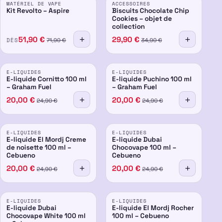
MATÉRIEL DE VAPE
ACCESSOIRES
-28%
-14%
Kit Revolto – Aspire
Biscuits Chocolate Chip
Cookies – objet de
collection
51,90
€
29,90
€
DÈS
71,90
€
34,90
€
PROMO
PROMO
E-LIQUIDES
E-LIQUIDES
-20%
-20%
E-liquide Cornitto 100 ml
E-liquide Puchino 100 ml
– Graham Fuel
– Graham Fuel
20,00
€
20,00
€
24,90
€
24,90
€
PROMO
PROMO
E-LIQUIDES
E-LIQUIDES
-20%
-20%
E-liquide El Mordj Creme
E-liquide Dubai
de noisette 100 ml –
Chocovape 100 ml –
Cebueno
Cebueno
20,00
€
20,00
€
24,90
€
24,90
€
PROMO
PROMO
E-LIQUIDES
E-LIQUIDES
-20%
-20%
E-liquide Dubai
E-liquide El Mordj Rocher
Chocovape White 100 ml
100 ml – Cebueno