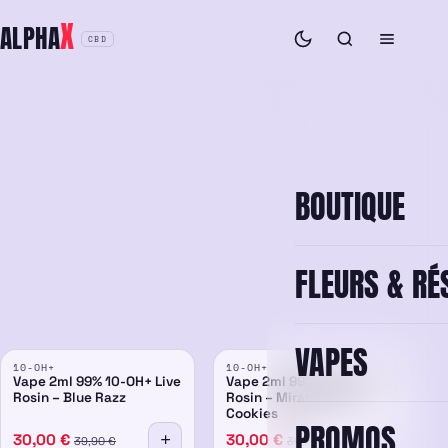
Aller
X
ALPHA
au
CBD
contenu
CBD
BOUTIQUE
FLEURS & RÉ
PROMO
PROMO
VAPES
10-OH+
10-OH+
99%
-25%
99%
-25%
Vape 2ml 99% 10-OH+ Live
Vape 2ml 99% 10-OH+ Live
Rosin – Blue Razz
Rosin – Miracle Alien
Cookies
PROMOS
30,00
€
30,00
€
39,90
€
39,90
€