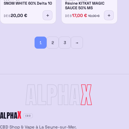
60%
-7%
50%
-15%
SNOW WHITE 60% Delta 10
Résine KITKAT MAGIC
SAUCE 50% MS
20,00
€
17,00
€
DÈS
DÈS
19,00
€
1
2
3
→
ALPHA
X
X
ALPHA
CBD
CBD Shop & Vape à La Seyne-sur-Mer.