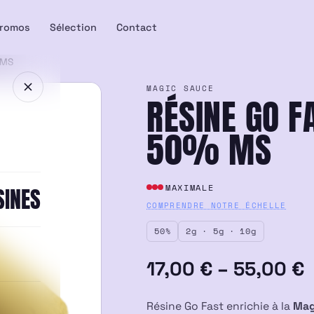
romos
Sélection
Contact
 MS
MAGIC SAUCE
RÉSINE GO F
50% MS
MAXIMALE
SINES
COMPRENDRE NOTRE ÉCHELLE
50%
2g · 5g · 10g
Plage
17,00
€
–
55,00
€
de
Résine Go Fast enrichie à la
Mag