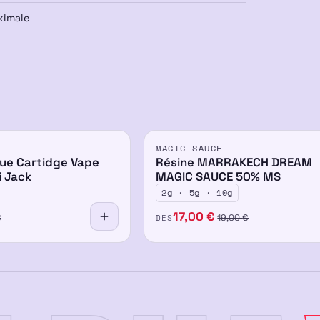
ximale
PROMO
MAGIC SAUCE
-30%
50%
ue Cartidge Vape
Résine MARRAKECH DREAM
i Jack
MAGIC SAUCE 50% MS
2g · 5g · 10g
17,00
€
DÈS
€
19,00
€