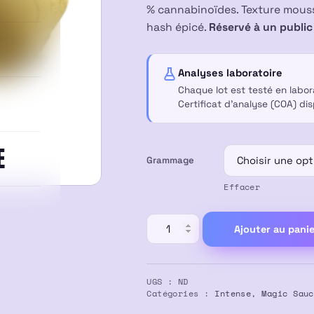
prix :
% cannabinoïdes. Texture mouss
hash épicé.
Réservé à un public 
17,00 €
à
Analyses laboratoire
Chaque lot est testé en labo
55,00 €
Certificat d’analyse (COA) di
E
Grammage
Effacer
quantité
Ajouter au panie
de
Résine
GO
UGS :
ND
FAST
Catégories :
Intense
,
Magic Sauc
MAGIC