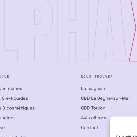
LPHA
IQUE
NOUS TROUVER
s & résines
Le magasin
 & e-liquides
CBD La Seyne-sur-Mer
s & cosmétiques
CBD Toulon
ssoires
Avis clients
nse
Contact