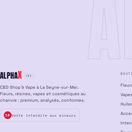
A
X
ALPHA
BOUT
CBD
Fleur
CBD Shop & Vape à La Seyne-sur-Mer.
Fleurs, résines, vapes et cosmétiques au
Vapes
chanvre : premium, analysés, conformes.
Huile
Acce
Vente interdite aux mineurs
18
Inte