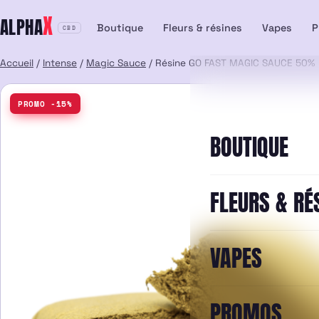
Aller
X
ALPHA
au
Boutique
Fleurs & résines
Vapes
P
CBD
contenu
Accueil
/
Intense
/
Magic Sauce
/ Résine GO FAST MAGIC SAUCE 50%
PROMO -15%
BOUTIQUE
FLEURS & RÉ
VAPES
PROMOS