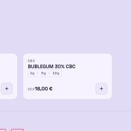
CBC
-15%
30%
BUBLEGUM 30% CBC
2g · 5g · 10g
18,00
€
DÈS