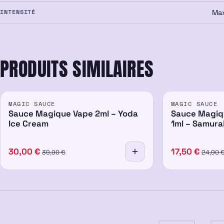
INTENSITÉ
Ma
PRODUITS SIMILAIRES
PROMO
PROMO
MAGIC SAUCE
MAGIC SAUCE
-25%
Sauce Magique Vape 2ml – Yoda
Sauce Magiq
Ice Cream
1ml – Samura
30,00
€
17,50
€
39,90
€
24,90