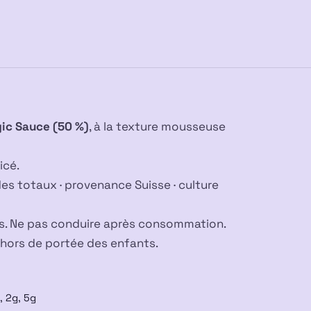
SAUCE
50%
MS
ic Sauce (50 %)
, à la texture mousseuse
icé.
s totaux · provenance Suisse · culture
urs. Ne pas conduire après consommation.
 hors de portée des enfants.
, 2g, 5g