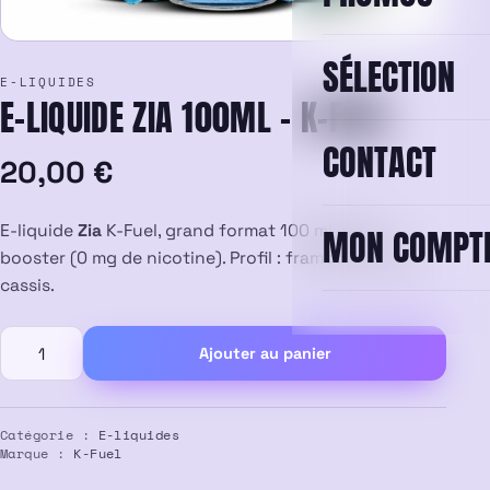
SÉLECTION
E-LIQUIDES
E-LIQUIDE ZIA 100ML – K-FUEL
CONTACT
20,00
€
E-liquide
Zia
K-Fuel, grand format 100 ml prêt à
MON COMPT
booster (0 mg de nicotine). Profil : framboise bleue,
cassis.
quantité
Ajouter au panier
de
E-
liquide
Zia
Catégorie :
E-liquides
Marque :
K-Fuel
100ml
–