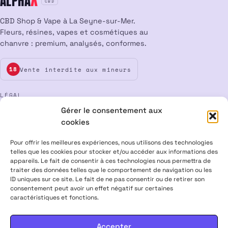
ALPHA
CBD
CBD Shop & Vape à La Seyne-sur-Mer.
Fleurs, résines, vapes et cosmétiques au
chanvre : premium, analysés, conformes.
Vente interdite aux mineurs
18
LÉGAL
Gérer le consentement aux
Mentions légales
CGV
Confidentialité
Cookies
cookies
Rétractation
Pour offrir les meilleures expériences, nous utilisons des technologies
telles que les cookies pour stocker et/ou accéder aux informations des
appareils. Le fait de consentir à ces technologies nous permettra de
ALPHA X CBD Shop © 2026 · Tous droits réservés
traiter des données telles que le comportement de navigation ou les
Visa
Mastercard
CB
ID uniques sur ce site. Le fait de ne pas consentir ou de retirer son
consentement peut avoir un effet négatif sur certaines
caractéristiques et fonctions.
PRODUITS CONTENANT MOINS DE 0,3 % DE THC, CONFORMES À LA
LÉGISLATION EUROPÉENNE · PRODUITS NON MÉDICAMENTEUX ·
INTERDITS AUX FEMMES ENCEINTES & ALLAITANTES · NE PAS
Accepter