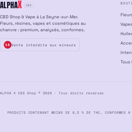
X
ALPHA
BOUT
CBD
Fleur
CBD Shop & Vape à La Seyne-sur-Mer.
Fleurs, résines, vapes et cosmétiques au
Vapes
chanvre : premium, analysés, conformes.
Huile
Acce
Vente interdite aux mineurs
18
Inte
Tous 
ALPHA X CBD Shop © 2026 · Tous droits réservés
PRODUITS CONTENANT MOINS DE 0,3 % DE THC, CONFORMES À