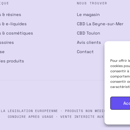
IQUE
NOUS TROUVER
s & résines
Le magasin
 & e-liquides
CBD La Seyne-sur-Mer
s & cosmétiques
CBD Toulon
ssoires
Avis clients
nse
Contact
Pour offrir 
les produits
cookies pou
consentir à
comportemen
consentir o
caractérist
Ac
 LA LÉGISLATION EUROPÉENNE · PRODUITS NON MÉDICAMENTEUX ·
CONDUIRE APRÈS USAGE · VENTE INTERDITE AUX MINEURS