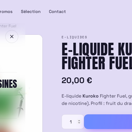
romos
Sélection
Contact
hter Fuel
E-LIQUIDES
E-LIQUIDE K
FIGHTER FUE
20,00
€
SINES
E-liquide
Kuroko
Fighter Fuel, 
de nicotine). Profil : fruit du 
quantité
de