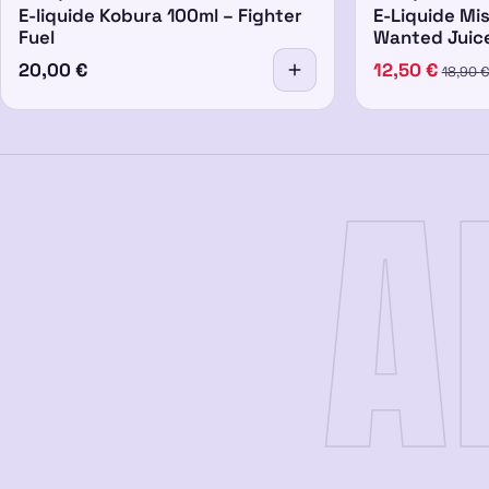
E-liquide Kobura 100ml – Fighter
E-Liquide Mi
Fuel
Wanted Juic
20,00
€
12,50
€
18,90
A