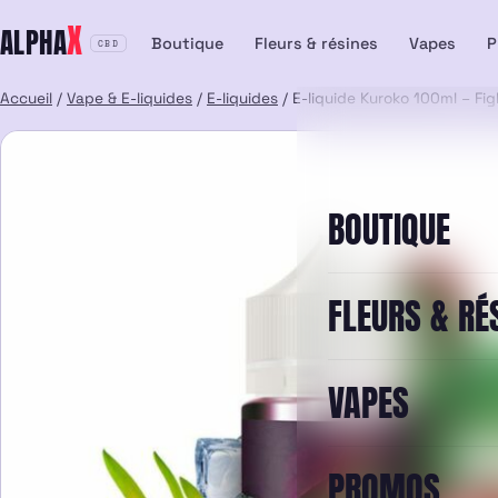
Aller
X
ALPHA
au
Boutique
Fleurs & résines
Vapes
P
CBD
contenu
Accueil
/
Vape & E-liquides
/
E-liquides
/ E-liquide Kuroko 100ml – Fig
BOUTIQUE
FLEURS & RÉ
VAPES
PROMOS