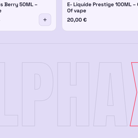
ss Berry 50ML –
E- Liquide Prestige 100ML – 
e
Of vape
20,00
€
€
LPHA