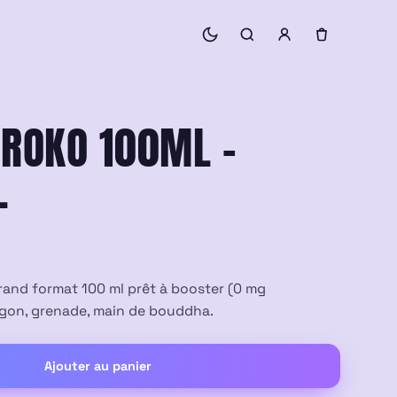
UROKO 100ML –
L
grand format 100 ml prêt à booster (0 mg
dragon, grenade, main de bouddha.
Ajouter au panier