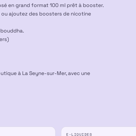
osé en grand format 100 ml prêt à booster.
uel ou ajoutez des boosters de nicotine
e bouddha.
ers)
outique à La Seyne-sur-Mer, avec une
E-LIQUIDES
-34%