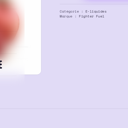
E-
liquide
Catégorie :
E-liquides
Kuroko
Marque :
Fighter Fuel
100ml
–
Fighter
Fuel
E