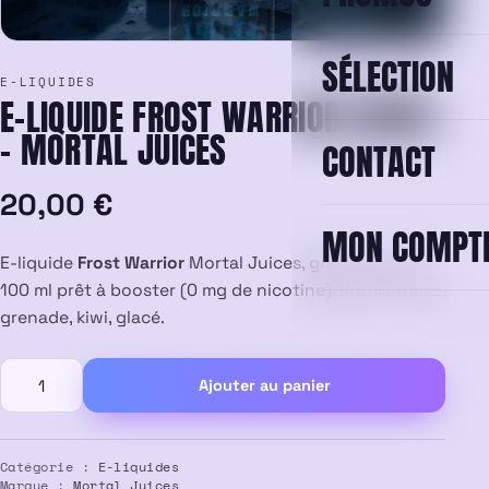
SÉLECTION
E-LIQUIDES
E-LIQUIDE FROST WARRIOR 100ML
– MORTAL JUICES
CONTACT
20,00
€
MON COMPT
E-liquide
Frost Warrior
Mortal Juices, grand format
100 ml prêt à booster (0 mg de nicotine). Profil : fraise,
grenade, kiwi, glacé.
quantité
Ajouter au panier
de
E-
liquide
Frost
Catégorie :
E-liquides
Marque :
Mortal Juices