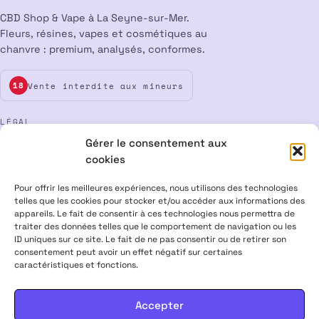
CBD Shop & Vape à La Seyne-sur-Mer.
Fleurs, résines, vapes et cosmétiques au
chanvre : premium, analysés, conformes.
Vente interdite aux mineurs
18
LÉGAL
Gérer le consentement aux
Mentions légales
CGV
Confidentialité
Cookies
cookies
Rétractation
Pour offrir les meilleures expériences, nous utilisons des technologies
telles que les cookies pour stocker et/ou accéder aux informations des
appareils. Le fait de consentir à ces technologies nous permettra de
ALPHA X CBD Shop © 2026 · Tous droits réservés
traiter des données telles que le comportement de navigation ou les
Visa
Mastercard
CB
ID uniques sur ce site. Le fait de ne pas consentir ou de retirer son
consentement peut avoir un effet négatif sur certaines
caractéristiques et fonctions.
PRODUITS CONTENANT MOINS DE 0,3 % DE THC, CONFORMES À LA
LÉGISLATION EUROPÉENNE · PRODUITS NON MÉDICAMENTEUX ·
INTERDITS AUX FEMMES ENCEINTES & ALLAITANTES · NE PAS
Accepter
CONDUIRE APRÈS USAGE · VENTE INTERDITE AUX MINEURS