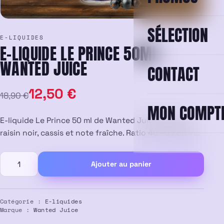
SÉLECTION
E-LIQUIDES
E-LIQUIDE LE PRINCE 50ML –
WANTED JUICE
CONTACT
Le
Le
12,50
€
18,90
€
MON COMPT
prix
prix
E-liquide Le Prince 50 ml de Wanted Juice. Saveurs
initial
actuel
raisin noir, cassis et note fraîche. Ratio 40 PG / 60 VG.
était :
est :
quantité
Ajouter au panier
de
18,90 €.
12,50 €.
E-
Liquide
Le
Catégorie :
E-liquides
Marque :
Wanted Juice
Prince
50ML