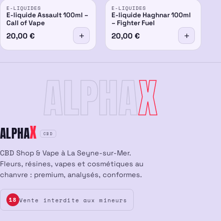
E-LIQUIDES
E-LIQUIDES
E-liquide Assault 100ml –
E-liquide Haghnar 100ml
Call of Vape
– Fighter Fuel
20,00
€
20,00
€
ALPHA
X
X
ALPHA
CBD
CBD Shop & Vape à La Seyne-sur-Mer.
Fleurs, résines, vapes et cosmétiques au
chanvre : premium, analysés, conformes.
Vente interdite aux mineurs
18