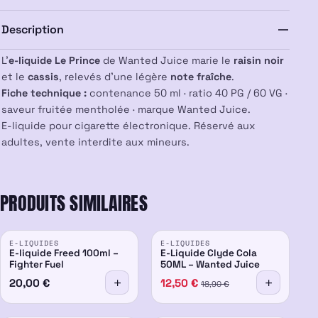
–
Description
Wanted
Juice
L’
e-liquide Le Prince
de Wanted Juice marie le
raisin noir
et le
cassis
, relevés d’une légère
note fraîche
.
Fiche technique :
contenance 50 ml · ratio 40 PG / 60 VG ·
saveur fruitée mentholée · marque Wanted Juice.
E-liquide pour cigarette électronique. Réservé aux
adultes, vente interdite aux mineurs.
PRODUITS SIMILAIRES
PROMO
E-LIQUIDES
E-LIQUIDES
-34%
E-liquide Freed 100ml –
E-Liquide Clyde Cola
Fighter Fuel
50ML – Wanted Juice
20,00
€
12,50
€
18,90
€