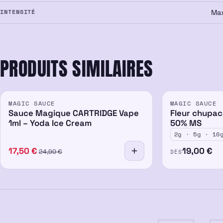
INTENSITÉ
Ma
PRODUITS SIMILAIRES
PROMO
PROMO
MAGIC SAUCE
MAGIC SAUCE
-30%
50%
Sauce Magique CARTRIDGE Vape
Fleur chupa
1ml – Yoda Ice Cream
50% MS
2g · 5g · 10
17,50
€
19,00
€
DÈS
24,90
€