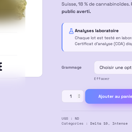
prix :
Suisse, 18 % de cannabinoïdes. 
public averti.
16,00 €
à
Analyses laboratoire
Chaque lot est testé en labo
55,00 €
Certificat d’analyse (COA) di
E
Grammage
Effacer
quantité
Ajouter au panie
de
FLEUR
ROYAL
UGS :
ND
DARF
Catégories :
Delta 10
,
Intense
SMALL