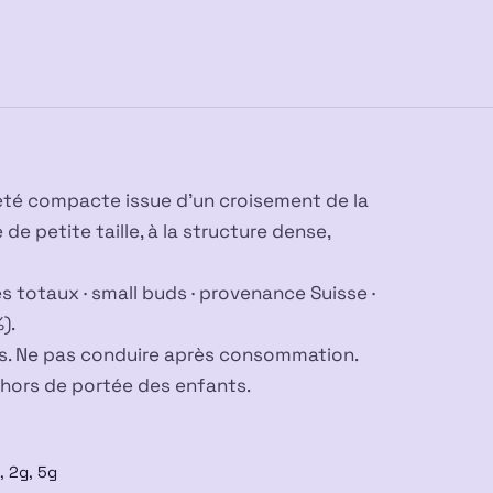
BUD
DELTA10
50%
D10
été compacte issue d’un croisement de la
e petite taille, à la structure dense,
s totaux · small buds · provenance Suisse ·
).
urs. Ne pas conduire après consommation.
 hors de portée des enfants.
, 2g, 5g