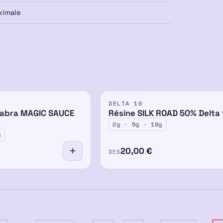
ximale
DELTA 10
-8%
50%
cabra MAGIC SAUCE
Résine SILK ROAD 50% Delta 
2g · 5g · 10g
g
20,00
€
DÈS