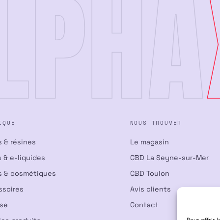
LPHA
IQUE
NOUS TROUVER
s & résines
Le magasin
 & e-liquides
CBD La Seyne-sur-Mer
s & cosmétiques
CBD Toulon
ssoires
Avis clients
nse
Contact