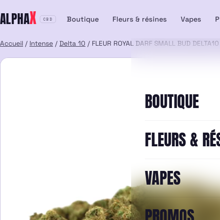
Aller
X
ALPHA
au
Boutique
Fleurs & résines
Vapes
P
CBD
contenu
Accueil
/
Intense
/
Delta 10
/ FLEUR ROYAL DARF SMALL BUD DELTA10
BOUTIQUE
FLEURS & RÉ
VAPES
PROMOS