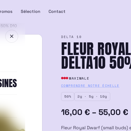
romos
Sélection
Contact
 50% D10
DELTA 10
FLEUR ROYA
DELTA10 50
MAXIMALE
SINES
COMPRENDRE NOTRE ÉCHELLE
50%
2g · 5g · 10g
Plage
16,00
€
–
55,00
€
de
Fleur Royal Dwarf (small buds) 