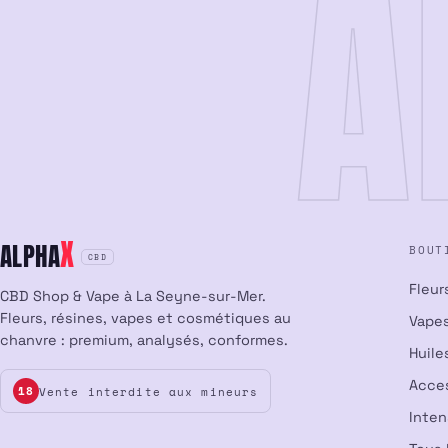
A
X
ALPHA
BOUT
CBD
Fleur
CBD Shop & Vape à La Seyne-sur-Mer.
Fleurs, résines, vapes et cosmétiques au
Vapes
chanvre : premium, analysés, conformes.
Huile
Acce
Vente interdite aux mineurs
18
Inte