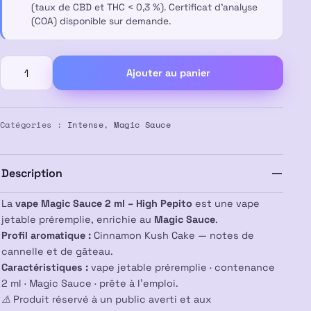
(taux de CBD et THC < 0,3 %). Certificat d’analyse
(COA) disponible sur demande.
quantité
Ajouter au panier
de
Sauce
Magique
Vape
Catégories :
Intense
,
Magic Sauce
Jetable
2ml
–
Description
High
Pepito
La
vape Magic Sauce 2 ml – High Pepito
est une vape
jetable préremplie, enrichie au
Magic Sauce
.
Profil aromatique :
Cinnamon Kush Cake — notes de
cannelle et de gâteau.
Caractéristiques :
vape jetable préremplie · contenance
2 ml · Magic Sauce · prête à l’emploi.
⚠️ Produit réservé à un public averti et aux