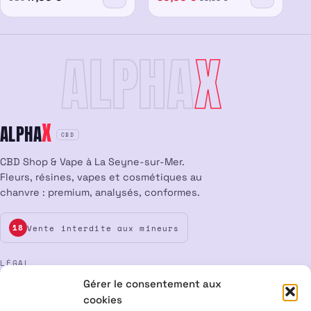
ALPHA
X
X
ALPHA
CBD
CBD Shop & Vape à La Seyne-sur-Mer.
Fleurs, résines, vapes et cosmétiques au
chanvre : premium, analysés, conformes.
Vente interdite aux mineurs
18
LÉGAL
Gérer le consentement aux
Mentions légales
CGV
Confidentialité
Cookies
cookies
Rétractation