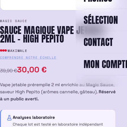
SÉLECTION
MAGIC SAUCE
SAUCE MAGIQUE VAPE JETABLE
2ML – HIGH PEPITO
CONTACT
MAXIMALE
COMPRENDRE NOTRE ÉCHELLE
MON COMPT
Le
Le
30,00
€
39,90
€
prix
prix
Vape jetable préremplie 2 ml enrichie au
Magic Sauce
,
initial
actuel
saveur High Pepito (arômes cannelle, gâteau).
Réservé
à un public averti.
était :
est :
39,90 €.
30,00 €.
Analyses laboratoire
Chaque lot est testé en laboratoire indépendant