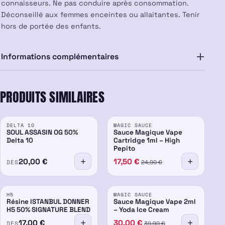
connaisseurs. Ne pas conduire après consommation.
Déconseillé aux femmes enceintes ou allaitantes. Tenir
hors de portée des enfants.
Informations complémentaires
PRODUITS SIMILAIRES
PROMO
PROMO
DELTA 10
MAGIC SAUCE
50%
-14%
-30%
SOUL ASSASIN OG 50%
Sauce Magique Vape
Delta 10
Cartridge 1ml – High
Pepito
20,00
€
17,50
€
DÈS
24,90
€
PROMO
H5
MAGIC SAUCE
50%
-25%
Résine ISTANBUL DONNER
Sauce Magique Vape 2ml
H5 50% SIGNATURE BLEND
– Yoda Ice Cream
17,00
€
30,00
€
DÈS
39,90
€