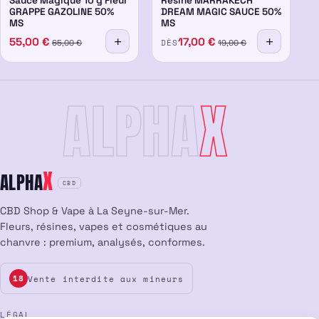
Sauce Magique 10 g Fleur
Résine MARRAKECH
GRAPPE GAZOLINE 50%
DREAM MAGIC SAUCE 50%
MS
MS
55,00
€
17,00
€
DÈS
65,00
€
19,00
€
ALPHA
X
X
ALPHA
CBD
CBD Shop & Vape à La Seyne-sur-Mer.
Fleurs, résines, vapes et cosmétiques au
chanvre : premium, analysés, conformes.
Vente interdite aux mineurs
18
LÉGAL