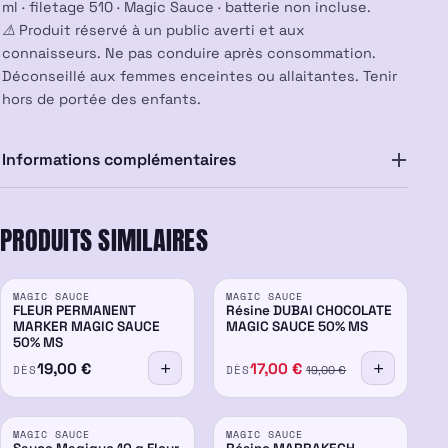
ml · filetage 510 · Magic Sauce · batterie non incluse.
⚠️ Produit réservé à un public averti et aux
connaisseurs. Ne pas conduire après consommation.
Déconseillé aux femmes enceintes ou allaitantes. Tenir
hors de portée des enfants.
Informations complémentaires
PRODUITS SIMILAIRES
PROMO
PROMO
MAGIC SAUCE
MAGIC SAUCE
50%
-8%
50%
-15%
FLEUR PERMANENT
Résine DUBAI CHOCOLATE
MARKER MAGIC SAUCE
MAGIC SAUCE 50% MS
50% MS
19,00
€
17,00
€
DÈS
DÈS
19,00
€
PROMO
PROMO
MAGIC SAUCE
MAGIC SAUCE
50%
-15%
50%
-15%