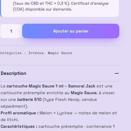
(taux de CBD et THC < 0,3 %). Certificat d’analyse
(COA) disponible sur demande.
quantité
Ajouter au panier
de
Sauce
Magique
Cartridge
Catégories :
Intense
,
Magic Sauce
Vape
1ml
–
Description
Samurai
Jack
La
cartouche Magic Sauce 1 ml – Samurai Jack
est une
cartouche préremplie enrichie au
Magic Sauce
, à visser
sur une
batterie 510
(type Fresh Hemp, vendue
séparément).
Profil aromatique :
Melon × Lychee — notes de melon et
de litchi.
Caractéristiques :
cartouche préremplie · contenance 1