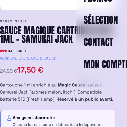
SÉLECTION
MAGIC SAUCE
SAUCE MAGIQUE CARTRIDGE VAPE
1ML – SAMURAI JACK
CONTACT
MAXIMALE
COMPRENDRE NOTRE ÉCHELLE
MON COMPT
Le
Le
17,50
€
24,90
€
prix
prix
Cartouche 1 ml enrichie au
Magic Sauce
, saveur
initial
actuel
Samurai Jack (arômes melon, litchi). Compatible
batterie 510 (Fresh Hemp).
Réservé à un public averti.
était :
est :
24,90 €.
17,50 €.
Analyses laboratoire
Chaque lot est testé en laboratoire indépendant