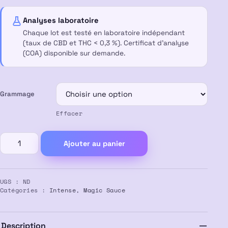
à
Analyses laboratoire
60,00 €
Chaque lot est testé en laboratoire indépendant
(taux de CBD et THC < 0,3 %). Certificat d’analyse
(COA) disponible sur demande.
Grammage
Effacer
quantité
Ajouter au panier
de
FLEUR
PERMANENT
UGS :
ND
MARKER
Catégories :
Intense
,
Magic Sauce
MAGIC
SAUCE
50%
Description
MS