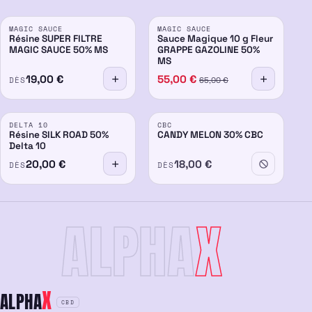
PROMO
MAGIC SAUCE
MAGIC SAUCE
50%
50%
-15%
Résine SUPER FILTRE
Sauce Magique 10 g Fleur
MAGIC SAUCE 50% MS
GRAPPE GAZOLINE 50%
MS
19,00
€
55,00
€
DÈS
65,00
€
ÉPUISÉ
DELTA 10
CBC
50%
30%
Résine SILK ROAD 50%
CANDY MELON 30% CBC
Delta 10
20,00
€
18,00
€
DÈS
DÈS
ALPHA
X
X
ALPHA
CBD