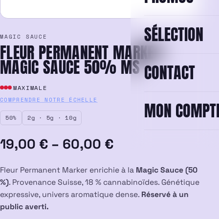
SÉLECTION
MAGIC SAUCE
FLEUR PERMANENT MARKER
MAGIC SAUCE 50% MS
CONTACT
MAXIMALE
COMPRENDRE NOTRE ÉCHELLE
MON COMPT
50%
2g · 5g · 10g
Plage
19,00
€
–
60,00
€
de
Fleur Permanent Marker enrichie à la
Magic Sauce (50
prix :
%)
. Provenance Suisse, 18 % cannabinoïdes. Génétique
expressive, univers aromatique dense.
Réservé à un
19,00 €
public averti.