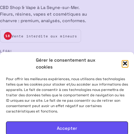
CBD Shop & Vape à La Seyne-sur-Mer.
Fleurs, résines, vapes et cosmétiques au
chanvre : premium, analysés, conformes.
Vente interdite aux mineurs
18
LÉGAL
Gérer le consentement aux
Mentions légales
CGV
Confidentialité
Cookies
cookies
Rétractation
Pour offrir les meilleures expériences, nous utilisons des technologies
telles que les cookies pour stocker et/ou accéder aux informations des
appareils. Le fait de consentir à ces technologies nous permettra de
ALPHA X CBD Shop © 2026 · Tous droits réservés
traiter des données telles que le comportement de navigation ou les
Visa
Mastercard
CB
ID uniques sur ce site. Le fait de ne pas consentir ou de retirer son
consentement peut avoir un effet négatif sur certaines
caractéristiques et fonctions.
PRODUITS CONTENANT MOINS DE 0,3 % DE THC, CONFORMES À LA
LÉGISLATION EUROPÉENNE · PRODUITS NON MÉDICAMENTEUX ·
INTERDITS AUX FEMMES ENCEINTES & ALLAITANTES · NE PAS
Accepter
CONDUIRE APRÈS USAGE · VENTE INTERDITE AUX MINEURS