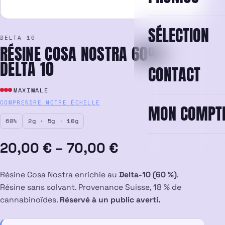
SÉLECTION
DELTA 10
RÉSINE COSA NOSTRA 60%
DELTA 10
CONTACT
MAXIMALE
COMPRENDRE NOTRE ÉCHELLE
MON COMPT
60%
2g · 5g · 10g
Plage
20,00
€
–
70,00
€
de
Résine Cosa Nostra enrichie au
Delta-10 (60 %)
.
prix :
Résine sans solvant. Provenance Suisse, 18 % de
cannabinoïdes.
Réservé à un public averti.
20,00 €