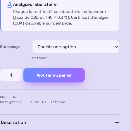
à
Analyses laboratoire
Chaque lot est testé en laboratoire indépendant
70,00 €
(taux de CBD et THC < 0,3 %). Certificat d’analyse
(COA) disponible sur demande.
Grammage
Effacer
quantité
Ajouter au panier
de
Résine
COSA
UGS :
ND
NOSTRA
Catégories :
Delta 10
,
Intense
60%
Delta
10
Description