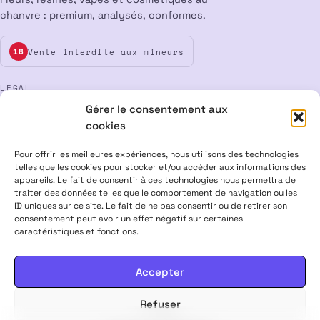
chanvre : premium, analysés, conformes.
Vente interdite aux mineurs
18
LÉGAL
Gérer le consentement aux
Mentions légales
CGV
Confidentialité
Cookies
cookies
Rétractation
Pour offrir les meilleures expériences, nous utilisons des technologies
telles que les cookies pour stocker et/ou accéder aux informations des
appareils. Le fait de consentir à ces technologies nous permettra de
ALPHA X CBD Shop © 2026 · Tous droits réservés
traiter des données telles que le comportement de navigation ou les
Visa
Mastercard
CB
ID uniques sur ce site. Le fait de ne pas consentir ou de retirer son
consentement peut avoir un effet négatif sur certaines
caractéristiques et fonctions.
PRODUITS CONTENANT MOINS DE 0,3 % DE THC, CONFORMES À LA
LÉGISLATION EUROPÉENNE · PRODUITS NON MÉDICAMENTEUX ·
INTERDITS AUX FEMMES ENCEINTES & ALLAITANTES · NE PAS
Accepter
CONDUIRE APRÈS USAGE · VENTE INTERDITE AUX MINEURS
Refuser
20,00
€
Choisir mes options