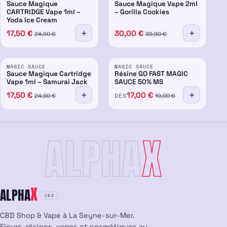
Sauce Magique
Sauce Magique Vape 2ml
CARTRIDGE Vape 1ml –
– Gorilla Cookies
Yoda Ice Cream
17,50
€
30,00
€
24,90
€
39,90
€
PROMO
PROMO
MAGIC SAUCE
MAGIC SAUCE
-30%
50%
-15%
Sauce Magique Cartridge
Résine GO FAST MAGIC
Vape 1ml – Samurai Jack
SAUCE 50% MS
17,50
€
17,00
€
DÈS
24,90
€
19,00
€
ALPHA
X
X
ALPHA
CBD
CBD Shop & Vape à La Seyne-sur-Mer.
Fleurs, résines, vapes et cosmétiques au