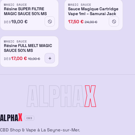
MAGIC SAUCE
MAGIC SAUCE
50%
Résine SUPER FILTRE
Sauce Magique Cartridge
MAGIC SAUCE 50% MS
Vape 1ml – Samurai Jack
19,00
€
17,50
€
DÈS
24,90
€
PROMO
MAGIC SAUCE
50%
-15%
Résine FULL MELT MAGIC
SAUCE 50% MS
17,00
€
DÈS
19,00
€
ALPHA
X
X
ALPHA
CBD
CBD Shop & Vape à La Seyne-sur-Mer.