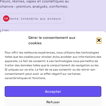
Fleurs, résines, vapes et cosmétiques au
chanvre : premium, analysés, conformes.
Vente interdite aux mineurs
18
LÉGAL
Gérer le consentement aux
Mentions légales
CGV
Confidentialité
Cookies
cookies
Rétractation
Pour offrir les meilleures expériences, nous utilisons des technologies
telles que les cookies pour stocker et/ou accéder aux informations des
appareils. Le fait de consentir à ces technologies nous permettra de
ALPHA X CBD Shop © 2026 · Tous droits réservés
traiter des données telles que le comportement de navigation ou les
Visa
Mastercard
CB
ID uniques sur ce site. Le fait de ne pas consentir ou de retirer son
consentement peut avoir un effet négatif sur certaines
caractéristiques et fonctions.
PRODUITS CONTENANT MOINS DE 0,3 % DE THC, CONFORMES À LA
LÉGISLATION EUROPÉENNE · PRODUITS NON MÉDICAMENTEUX ·
INTERDITS AUX FEMMES ENCEINTES & ALLAITANTES · NE PAS
Accepter
CONDUIRE APRÈS USAGE · VENTE INTERDITE AUX MINEURS
Refuser