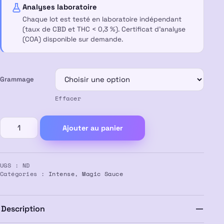
à
Analyses laboratoire
Chaque lot est testé en laboratoire indépendant
55,00 €
(taux de CBD et THC < 0,3 %). Certificat d’analyse
(COA) disponible sur demande.
Grammage
Effacer
quantité
Ajouter au panier
de
SUPREME
BELDIA
UGS :
ND
50%
Catégories :
Intense
,
Magic Sauce
MAGIC
SAUCE
Description