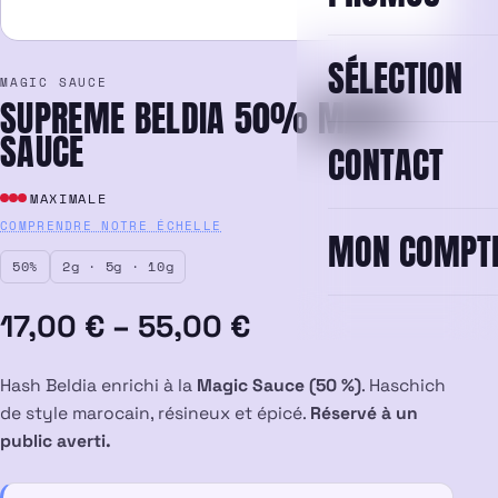
SÉLECTION
MAGIC SAUCE
SUPREME BELDIA 50% MAGIC
SAUCE
CONTACT
MAXIMALE
COMPRENDRE NOTRE ÉCHELLE
MON COMPT
50%
2g · 5g · 10g
Plage
17,00
€
–
55,00
€
de
Hash Beldia enrichi à la
Magic Sauce (50 %)
. Haschich
prix :
de style marocain, résineux et épicé.
Réservé à un
public averti.
17,00 €