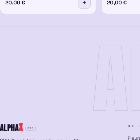
20,00
€
20,00
€
A
X
ALPHA
BOUT
CBD
Fleur