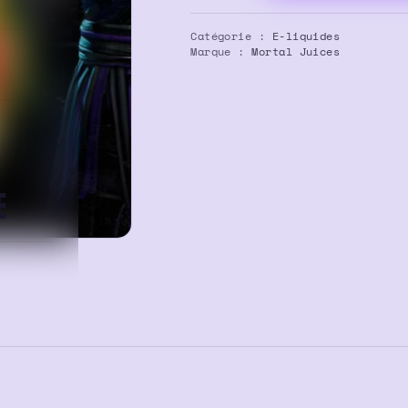
E-
liquide
Catégorie :
E-liquides
Purple
Marque :
Mortal Juices
Dizzle
100ml
–
Mortal
Juices
E