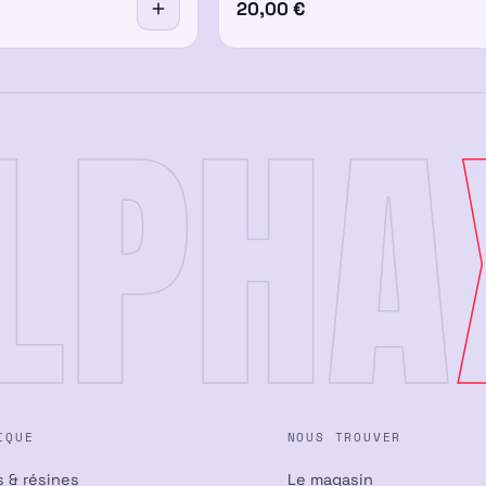
20,00
€
LPHA
IQUE
NOUS TROUVER
s & résines
Le magasin