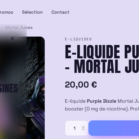
romos
Sélection
Contact
l – Mortal Juices
E-LIQUIDES
E-LIQUIDE P
– MORTAL JU
20,00
€
SINES
E-liquide
Purple Dizzle
Mortal Ju
booster (0 mg de nicotine). Profi
quantité
de