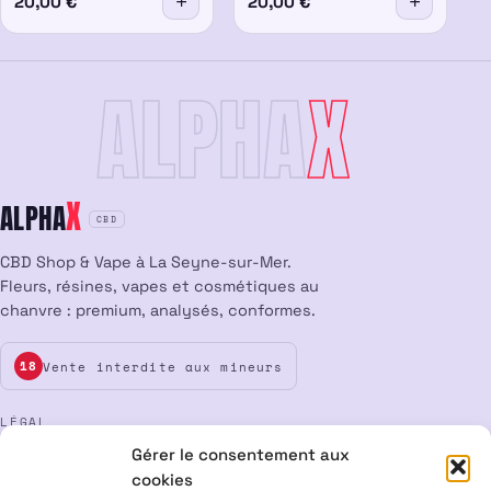
20,00
€
20,00
€
ALPHA
X
X
ALPHA
CBD
CBD Shop & Vape à La Seyne-sur-Mer.
Fleurs, résines, vapes et cosmétiques au
chanvre : premium, analysés, conformes.
Vente interdite aux mineurs
18
LÉGAL
Gérer le consentement aux
Mentions légales
CGV
Confidentialité
Cookies
cookies