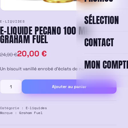
SÉLECTION
E-LIQUIDES
E-LIQUIDE PECANO 100 ML –
GRAHAM FUEL
CONTACT
Le
Le
20,00
€
24,90
€
MON COMPT
prix
prix
Un biscuit vanillé enrobé d’éclats de noix de pécan.
initial
actuel
quantité
Ajouter au panier
était :
est :
de
E-
24,90 €.
20,00 €.
liquide
Pecano
Catégorie :
E-liquides
Marque :
Graham Fuel
100
ml
–