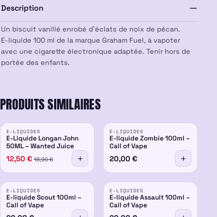
Description
Graham
Fuel
Un biscuit vanillé enrobé d’éclats de noix de pécan.
E-liquide 100 ml de la marque Graham Fuel, à vapoter
avec une cigarette électronique adaptée. Tenir hors de
portée des enfants.
PRODUITS SIMILAIRES
PROMO
E-LIQUIDES
E-LIQUIDES
-34%
E-Liquide Longan John
E-liquide Zombie 100ml –
50ML – Wanted Juice
Call of Vape
12,50
€
20,00
€
18,90
€
E-LIQUIDES
E-LIQUIDES
E-liquide Scout 100ml –
E-liquide Assault 100ml –
Call of Vape
Call of Vape