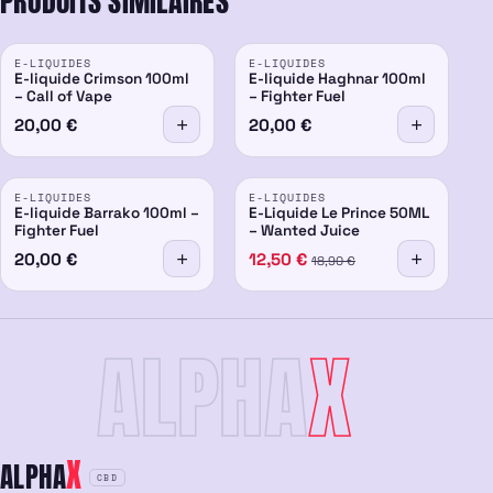
PRODUITS SIMILAIRES
E-LIQUIDES
E-LIQUIDES
E-liquide Crimson 100ml
E-liquide Haghnar 100ml
– Call of Vape
– Fighter Fuel
20,00
€
20,00
€
PROMO
E-LIQUIDES
E-LIQUIDES
-34%
E-liquide Barrako 100ml –
E-Liquide Le Prince 50ML
Fighter Fuel
– Wanted Juice
20,00
€
12,50
€
18,90
€
ALPHA
X
X
ALPHA
CBD