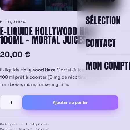
SÉLECTION
E-LIQUIDES
E-LIQUIDE HOLLYWOOD HAZE
100ML – MORTAL JUICES
CONTACT
20,00
€
MON COMPT
E-liquide
Hollywood Haze
Mortal Juices, grand format
100 ml prêt à booster (0 mg de nicotine). Profil :
framboise, mûre, fraise, myrtille.
quantité
Ajouter au panier
de
E-
liquide
Hollywood
Catégorie :
E-liquides
Marque :
Mortal Juices