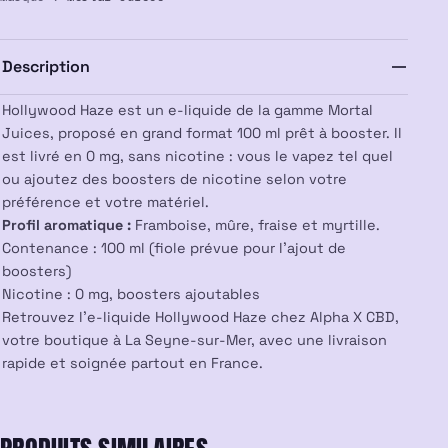
Haze
100ml
–
Description
Mortal
Juices
Hollywood Haze est un e-liquide de la gamme Mortal
Juices, proposé en grand format 100 ml prêt à booster. Il
est livré en 0 mg, sans nicotine : vous le vapez tel quel
ou ajoutez des boosters de nicotine selon votre
préférence et votre matériel.
Profil aromatique :
Framboise, mûre, fraise et myrtille.
Contenance : 100 ml (fiole prévue pour l’ajout de
boosters)
Nicotine : 0 mg, boosters ajoutables
Retrouvez l’e-liquide Hollywood Haze chez Alpha X CBD,
votre boutique à La Seyne-sur-Mer, avec une livraison
rapide et soignée partout en France.