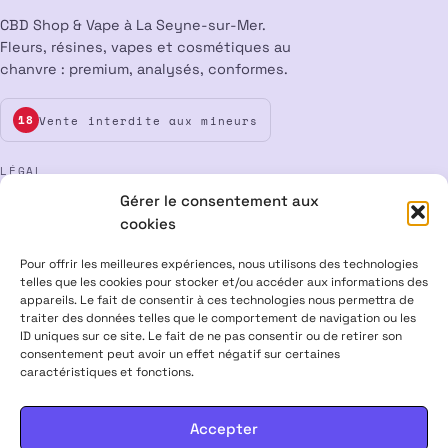
CBD Shop & Vape à La Seyne-sur-Mer.
Fleurs, résines, vapes et cosmétiques au
chanvre : premium, analysés, conformes.
Vente interdite aux mineurs
18
LÉGAL
Gérer le consentement aux
Mentions légales
CGV
Confidentialité
Cookies
cookies
Rétractation
Pour offrir les meilleures expériences, nous utilisons des technologies
telles que les cookies pour stocker et/ou accéder aux informations des
appareils. Le fait de consentir à ces technologies nous permettra de
ALPHA X CBD Shop © 2026 · Tous droits réservés
traiter des données telles que le comportement de navigation ou les
Visa
Mastercard
CB
ID uniques sur ce site. Le fait de ne pas consentir ou de retirer son
consentement peut avoir un effet négatif sur certaines
caractéristiques et fonctions.
PRODUITS CONTENANT MOINS DE 0,3 % DE THC, CONFORMES À LA
LÉGISLATION EUROPÉENNE · PRODUITS NON MÉDICAMENTEUX ·
INTERDITS AUX FEMMES ENCEINTES & ALLAITANTES · NE PAS
Accepter
CONDUIRE APRÈS USAGE · VENTE INTERDITE AUX MINEURS