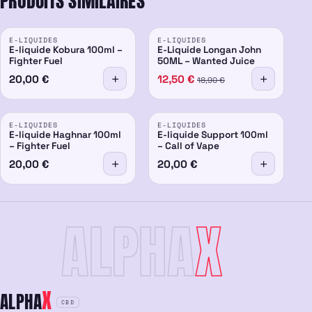
PRODUITS SIMILAIRES
PROMO
E-LIQUIDES
E-LIQUIDES
-34%
E-liquide Kobura 100ml –
E-Liquide Longan John
Fighter Fuel
50ML – Wanted Juice
20,00
€
12,50
€
18,90
€
E-LIQUIDES
E-LIQUIDES
E-liquide Haghnar 100ml
E-liquide Support 100ml
– Fighter Fuel
– Call of Vape
20,00
€
20,00
€
ALPHA
X
X
ALPHA
CBD