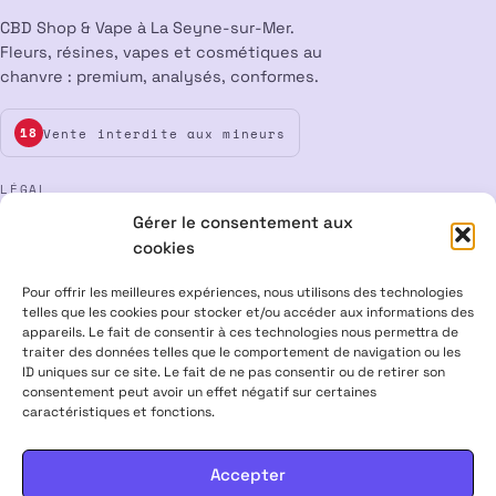
CBD Shop & Vape à La Seyne-sur-Mer.
Fleurs, résines, vapes et cosmétiques au
chanvre : premium, analysés, conformes.
Vente interdite aux mineurs
18
LÉGAL
Gérer le consentement aux
Mentions légales
CGV
Confidentialité
Cookies
cookies
Rétractation
Pour offrir les meilleures expériences, nous utilisons des technologies
telles que les cookies pour stocker et/ou accéder aux informations des
appareils. Le fait de consentir à ces technologies nous permettra de
ALPHA X CBD Shop © 2026 · Tous droits réservés
traiter des données telles que le comportement de navigation ou les
Visa
Mastercard
CB
ID uniques sur ce site. Le fait de ne pas consentir ou de retirer son
consentement peut avoir un effet négatif sur certaines
caractéristiques et fonctions.
PRODUITS CONTENANT MOINS DE 0,3 % DE THC, CONFORMES À LA
LÉGISLATION EUROPÉENNE · PRODUITS NON MÉDICAMENTEUX ·
INTERDITS AUX FEMMES ENCEINTES & ALLAITANTES · NE PAS
Accepter
CONDUIRE APRÈS USAGE · VENTE INTERDITE AUX MINEURS