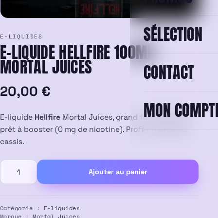
SÉLECTION
E-LIQUIDES
E-LIQUIDE HELLFIRE 100ML –
MORTAL JUICES
CONTACT
20,00
€
MON COMPT
E-liquide
Hellfire
Mortal Juices, grand format 100 ml
prêt à booster (0 mg de nicotine). Profil : framboise,
cassis.
quantité
Ajouter au panier
de
E-
liquide
Hellfire
Catégorie :
E-liquides
Marque :
Mortal Juices