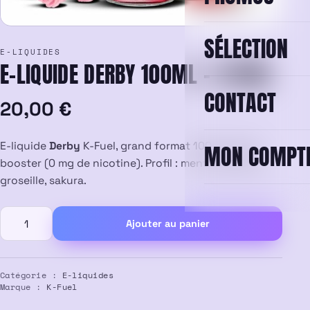
SÉLECTION
E-LIQUIDES
E-LIQUIDE DERBY 100ML – K-FUEL
CONTACT
20,00
€
E-liquide
Derby
K-Fuel, grand format 100 ml prêt à
MON COMPT
booster (0 mg de nicotine). Profil : menthe glaciale,
groseille, sakura.
quantité
Ajouter au panier
de
E-
liquide
Derby
Catégorie :
E-liquides
Marque :
K-Fuel
100ml
–