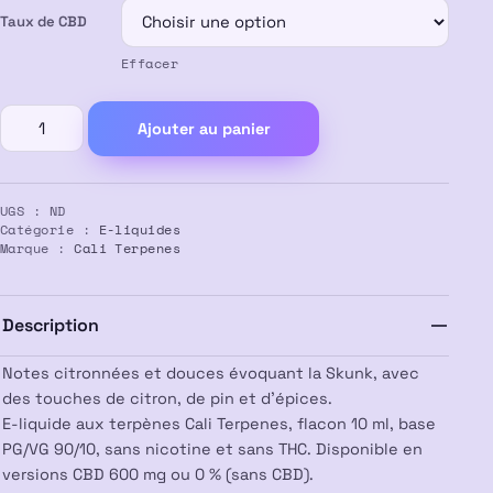
Taux de CBD
à
Effacer
13,50 €
quantité
Ajouter au panier
de
E-
liquide
UGS :
ND
CBD
Catégorie :
E-liquides
Critical
Marque :
Cali Terpenes
–
Cali
Terpenes
Description
Notes citronnées et douces évoquant la Skunk, avec
des touches de citron, de pin et d’épices.
E-liquide aux terpènes Cali Terpenes, flacon 10 ml, base
PG/VG 90/10, sans nicotine et sans THC. Disponible en
versions CBD 600 mg ou 0 % (sans CBD).