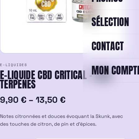
SÉLECTION
CONTACT
E-LIQUIDES
MON COMPT
E-LIQUIDE CBD CRITICAL – CALI
TERPENES
Plage
9,90
€
–
13,50
€
de
Notes citronnées et douces évoquant la Skunk, avec
prix :
des touches de citron, de pin et d’épices.
9,90 €