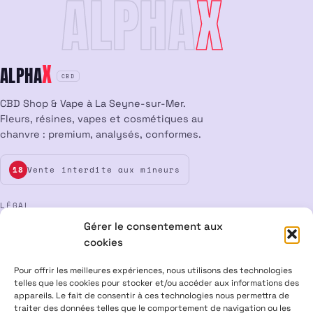
ALPHA
X
X
ALPHA
CBD
CBD Shop & Vape à La Seyne-sur-Mer.
Fleurs, résines, vapes et cosmétiques au
chanvre : premium, analysés, conformes.
Vente interdite aux mineurs
18
LÉGAL
Gérer le consentement aux
Mentions légales
CGV
Confidentialité
Cookies
cookies
Rétractation
Pour offrir les meilleures expériences, nous utilisons des technologies
telles que les cookies pour stocker et/ou accéder aux informations des
appareils. Le fait de consentir à ces technologies nous permettra de
ALPHA X CBD Shop © 2026 · Tous droits réservés
traiter des données telles que le comportement de navigation ou les