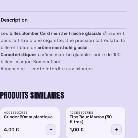
Bomber
Card
Description
x100
Les
billes Bomber Card menthe fraîche glaciale
s’insèrent
dans le filtre d’une cigarette. Une pression fait éclater la
bille et libère un
arôme mentholé glacial
.
Caractéristiques :
arôme menthe glaciale · boîte de 100
billes · marque Bomber Card.
Accessoire — vente interdite aux mineurs.
PRODUITS SIMILAIRES
ACCESSOIRES
ACCESSOIRES
Grinder 60mm plastique
Tips Beuz Marron (50
filtres)
4,00
€
1,00
€