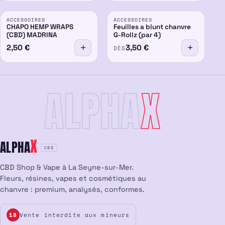
ACCESSOIRES
ACCESSOIRES
CHAPO HEMP WRAPS
Feuilles a blunt chanvre
(CBD) MADRINA
G-Rollz (par 4)
2,50
€
3,50
€
DÈS
ALPHA
X
X
ALPHA
CBD
CBD Shop & Vape à La Seyne-sur-Mer.
Fleurs, résines, vapes et cosmétiques au
chanvre : premium, analysés, conformes.
Vente interdite aux mineurs
18