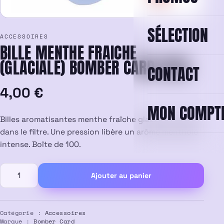
SÉLECTION
ACCESSOIRES
BILLE MENTHE FRAICHE
(GLACIALE) BOMBER CARD X100
CONTACT
4,00
€
MON COMPT
Billes aromatisantes menthe fraîche glaciale à insérer
dans le filtre. Une pression libère un arôme mentholé
intense. Boîte de 100.
quantité
Ajouter au panier
de
Bille
Menthe
Fraiche
Catégorie :
Accessoires
Marque :
Bomber Card
(glaciale)