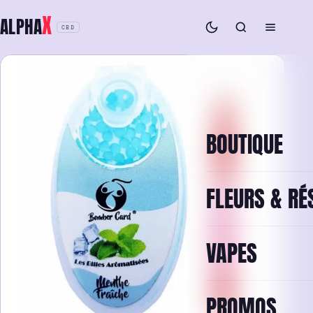
Aller
X
ALPHA
au
CBD
contenu
BOUTIQUE
FLEURS & RÉ
VAPES
PROMOS