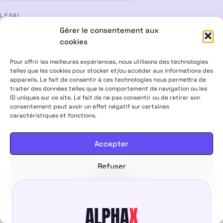
LÉGAL
Gérer le consentement aux
Mentions légales
CGV
Confidentialité
Cookies
cookies
Rétractation
Pour offrir les meilleures expériences, nous utilisons des technologies
telles que les cookies pour stocker et/ou accéder aux informations des
appareils. Le fait de consentir à ces technologies nous permettra de
ALPHA X CBD Shop © 2026 · Tous droits réservés
traiter des données telles que le comportement de navigation ou les
Visa
Mastercard
CB
ID uniques sur ce site. Le fait de ne pas consentir ou de retirer son
consentement peut avoir un effet négatif sur certaines
caractéristiques et fonctions.
PRODUITS CONTENANT MOINS DE 0,3 % DE THC, CONFORMES À LA
LÉGISLATION EUROPÉENNE · PRODUITS NON MÉDICAMENTEUX ·
INTERDITS AUX FEMMES ENCEINTES & ALLAITANTES · NE PAS
Accepter
CONDUIRE APRÈS USAGE · VENTE INTERDITE AUX MINEURS
Refuser
4,00
€
Ajouter au panier
Voir les préférences
ALPHA
X
Politique de cookies
Politique de confidentialité