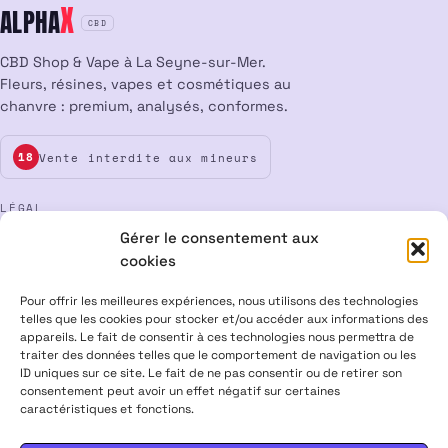
X
ALPHA
CBD
CBD Shop & Vape à La Seyne-sur-Mer.
Fleurs, résines, vapes et cosmétiques au
chanvre : premium, analysés, conformes.
Vente interdite aux mineurs
18
LÉGAL
Gérer le consentement aux
Mentions légales
CGV
Confidentialité
Cookies
cookies
Rétractation
Pour offrir les meilleures expériences, nous utilisons des technologies
telles que les cookies pour stocker et/ou accéder aux informations des
appareils. Le fait de consentir à ces technologies nous permettra de
ALPHA X CBD Shop © 2026 · Tous droits réservés
traiter des données telles que le comportement de navigation ou les
Visa
Mastercard
CB
ID uniques sur ce site. Le fait de ne pas consentir ou de retirer son
consentement peut avoir un effet négatif sur certaines
caractéristiques et fonctions.
PRODUITS CONTENANT MOINS DE 0,3 % DE THC, CONFORMES À LA
LÉGISLATION EUROPÉENNE · PRODUITS NON MÉDICAMENTEUX ·