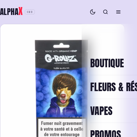
Aller
X
ALPHA
au
CBD
contenu
BOUTIQUE
FLEURS & RÉ
VAPES
PROMOS