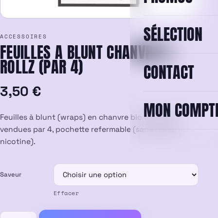
SÉLECTION
ACCESSOIRES
FEUILLES A BLUNT CHANVRE G-
ROLLZ (PAR 4)
CONTACT
3,50
€
MON COMPT
Feuilles à blunt (wraps) en chanvre bio espagnol,
vendues par 4, pochette refermable (sans tabac ni
nicotine).
Saveur
Effacer
quantité