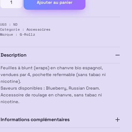
Ajouter au panier
de
Feuilles
a
UGS :
ND
blunt
Catégorie :
Accessoires
chanvre
Marque :
G-Rollz
G-
Rollz
(par
Description
4)
Feuilles à blunt (wraps) en chanvre bio espagnol,
vendues par 4, pochette refermable (sans tabac ni
nicotine).
Saveurs disponibles : Blueberry, Russian Cream.
Accessoire de roulage en chanvre, sans tabac ni
nicotine.
Informations complémentaires