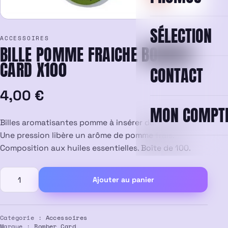
SÉLECTION
ACCESSOIRES
BILLE POMME FRAICHE BOMBER
CARD X100
CONTACT
4,00
€
MON COMPT
Billes aromatisantes pomme à insérer dans le filtre.
Une pression libère un arôme de pomme frais.
Composition aux huiles essentielles. Boîte de 100.
quantité
Ajouter au panier
de
Bille
Pomme
Fraiche
Catégorie :
Accessoires
Marque :
Bomber Card