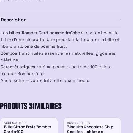
Bomber
Card
x100
Description
Les
billes Bomber Card pomme fraîche
s’insèrent dans le
filtre d’une cigarette. Une pression fait éclater la bille et
libère un
arôme de pomme
frais.
Composition :
huiles essentielles naturelles, glycérine,
gélatine.
Caractéristiques :
arôme pomme · boîte de 100 billes ·
marque Bomber Card.
Accessoire — vente interdite aux mineurs.
PRODUITS SIMILAIRES
PROMO
ACCESSOIRES
ACCESSOIRES
-14%
Bille Citron Frais Bomber
Biscuits Chocolate Chip
Card x100
Cookies – objet de