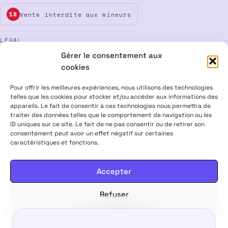
Vente interdite aux mineurs
18
LÉGAL
Gérer le consentement aux
Mentions légales
CGV
Confidentialité
Cookies
cookies
Rétractation
Pour offrir les meilleures expériences, nous utilisons des technologies
telles que les cookies pour stocker et/ou accéder aux informations des
appareils. Le fait de consentir à ces technologies nous permettra de
ALPHA X CBD Shop © 2026 · Tous droits réservés
traiter des données telles que le comportement de navigation ou les
Visa
Mastercard
CB
ID uniques sur ce site. Le fait de ne pas consentir ou de retirer son
consentement peut avoir un effet négatif sur certaines
caractéristiques et fonctions.
PRODUITS CONTENANT MOINS DE 0,3 % DE THC, CONFORMES À LA
LÉGISLATION EUROPÉENNE · PRODUITS NON MÉDICAMENTEUX ·
INTERDITS AUX FEMMES ENCEINTES & ALLAITANTES · NE PAS
Accepter
CONDUIRE APRÈS USAGE · VENTE INTERDITE AUX MINEURS
Refuser
4,00
€
Ajouter au panier
Voir les préférences