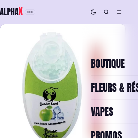
Aller
X
ALPHA
au
CBD
contenu
BOUTIQUE
FLEURS & RÉ
VAPES
PROMOS