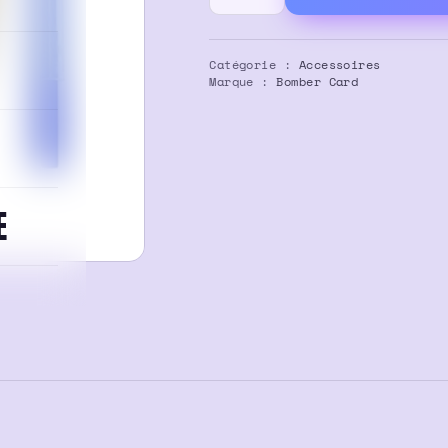
de
Bille
Citron
Catégorie :
Accessoires
Frais
Marque :
Bomber Card
Bomber
Card
x100
E