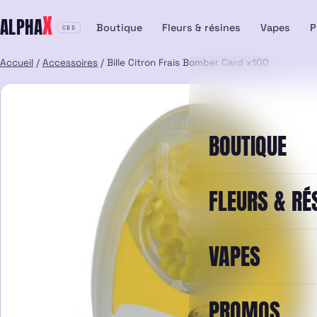
Aller
X
ALPHA
au
Boutique
Fleurs & résines
Vapes
P
CBD
contenu
Accueil
/
Accessoires
/ Bille Citron Frais Bomber Card x100
BOUTIQUE
FLEURS & RÉ
VAPES
PROMOS