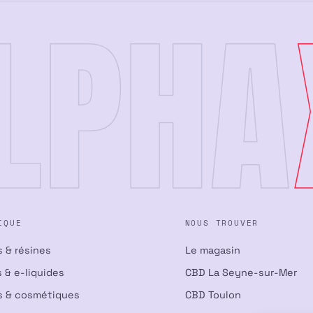
LPHA
IQUE
NOUS TROUVER
s & résines
Le magasin
 & e-liquides
CBD La Seyne-sur-Mer
s & cosmétiques
CBD Toulon