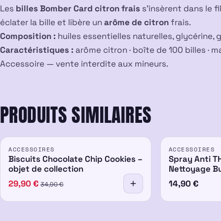
Les
billes Bomber Card citron frais
s’insèrent dans le fi
éclater la bille et libère un
arôme de citron
frais.
Composition :
huiles essentielles naturelles, glycérine, g
Caractéristiques :
arôme citron · boîte de 100 billes ·
Accessoire — vente interdite aux mineurs.
PRODUITS SIMILAIRES
PROMO
ACCESSOIRES
ACCESSOIRES
-14%
Biscuits Chocolate Chip Cookies –
Spray Anti TH
objet de collection
Nettoyage Bu
29,90
€
14,90
€
34,90
€