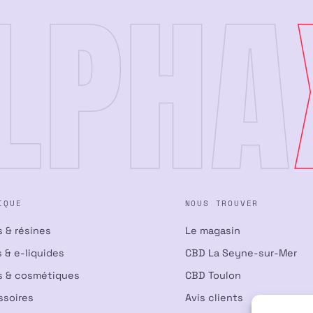
LPHA
IQUE
NOUS TROUVER
s & résines
Le magasin
 & e-liquides
CBD La Seyne-sur-Mer
s & cosmétiques
CBD Toulon
ssoires
Avis clients