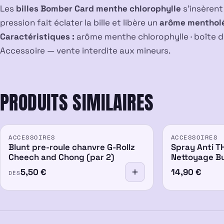
Les
billes Bomber Card menthe chlorophylle
s’insèrent 
pression fait éclater la bille et libère un
arôme menthol
Caractéristiques :
arôme menthe chlorophylle · boîte d
Accessoire — vente interdite aux mineurs.
PRODUITS SIMILAIRES
ACCESSOIRES
ACCESSOIRES
Blunt pre-roule chanvre G-Rollz
Spray Anti TH
Cheech and Chong (par 2)
Nettoyage Bu
5,50
€
14,90
€
DÈS