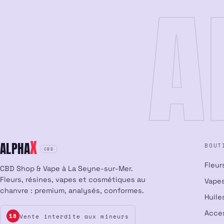
A
X
ALPHA
BOUT
CBD
Fleur
CBD Shop & Vape à La Seyne-sur-Mer.
Fleurs, résines, vapes et cosmétiques au
Vapes
chanvre : premium, analysés, conformes.
Huile
Acce
Vente interdite aux mineurs
18