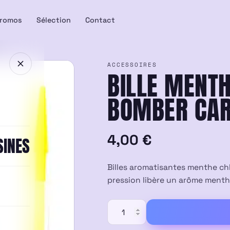
romos
Sélection
Contact
ACCESSOIRES
BILLE MENT
BOMBER CAR
4,00
€
SINES
Billes aromatisantes menthe chlo
pression libère un arôme mentho
quantité
de