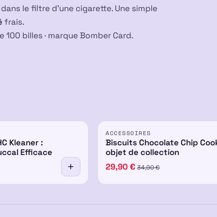
dans le filtre d’une cigarette. Une simple
é
frais.
e 100 billes · marque Bomber Card.
PROMO
ACCESSOIRES
C Kleaner :
Biscuits Chocolate Chip Coo
ccal Efficace
objet de collection
29,90
€
34,90
€