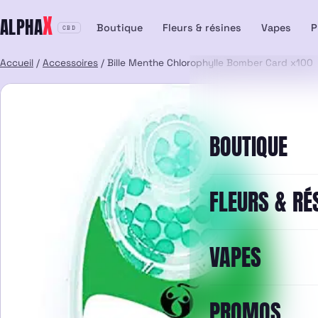
Aller
X
ALPHA
au
Boutique
Fleurs & résines
Vapes
P
CBD
contenu
Accueil
/
Accessoires
/ Bille Menthe Chlorophylle Bomber Card x100
BOUTIQUE
FLEURS & RÉ
VAPES
PROMOS